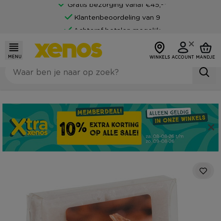
Gratis bezorging vanaf €45,-*
Klantenbeoordeling van 9
Achteraf betalen mogelijk
MENU
WINKELS
ACCOUNT
MANDJE