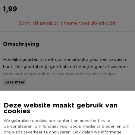
1,99
Sorry, dit product is momenteel uitverkocht.
Omschrijving
Heerlijke geurtablet met een verleidelijke geur van exotisch
hout. Het geurtabletje geeft al een heerlijke geur af wanneer
deze niet aangestoken is. Kijk ook eens bij ons overige
assortiment voor de rest van de geuren.
Lees meer
* Kleur: Taupe
Specificaties
Deze website maakt gebruik van
cookies
* Branduren: 12 uur
Artikelnummer
402223
We gebruiken cookies om content en advertenties te
Online Only
Nee
personaliseren, om functies voor social media te bieden en om
Kleur
Multikleur
ons websiteverkeer te analyseren. Ook delen we informatie