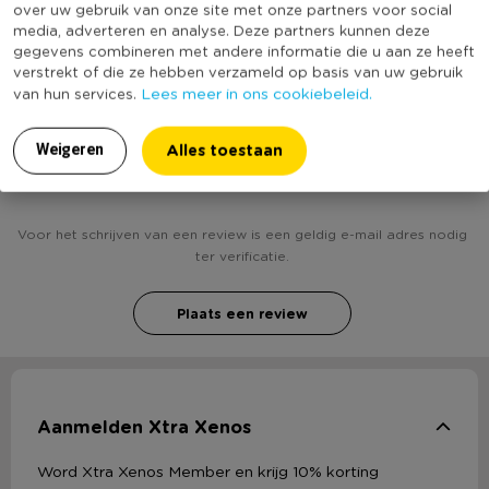
over uw gebruik van onze site met onze partners voor social
(Nog) geen score
Duurzaamheidsscore
media, adverteren en analyse. Deze partners kunnen deze
bekend
gegevens combineren met andere informatie die u aan ze heeft
verstrekt of die ze hebben verzameld op basis van uw gebruik
Lees meer in ons cookiebeleid.
van hun services.
Heb jij Spaas geurtablet - Exotic Wood - 12
Alles toestaan
Weigeren
branduren? Schrijf een review!
Voor het schrijven van een review is een geldig e-mail adres nodig
ter verificatie.
Plaats een review
Aanmelden Xtra Xenos
Word Xtra Xenos Member en krijg 10% korting