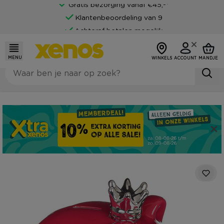
Gratis bezorging vanaf €45,-*
Klantenbeoordeling van 9
Achteraf betalen mogelijk
MENU
WINKELS
ACCOUNT
MANDJE