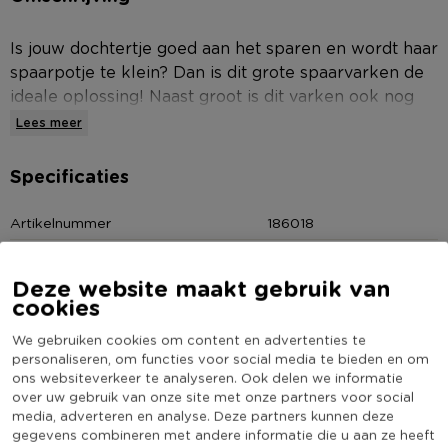
Is jouw dochtertje goed aan het sparen en wordt haar
spaarpotje te klein? Dan is dit grote spaarvarken de
ideale oplossing! Naast groot is dit varken ook nog
eens erg leuk. De felle fuchsia kleur valt lekker op
Lees meer
en het zilverkleurige kroontje geeft net dat beetje
extra.
Specificaties
Een leuk accessoire voor op de slaapkamer van jouw
Artikelnummer
186018
kindje. Daarnaast is dit spaarvarken ook leuk om
Online Only
Nee
cadeau te geven. Maak iemand blij met dit varkentje
Deze website maakt gebruik van
Materiaal
Aardewerk
en stop er al vast wat geld in om ze op weg te
cookies
helpen! Naast deze felle fuchsia kleur is dit
Kleur
Roze
spaarvarkentje er ook in een iets zachtere roze kleur.
We gebruiken cookies om content en advertenties te
(Nog) geen score
Duurzaamheidsscore
Neem ook eens een kijkje in het assortiment
personaliseren, om functies voor social media te bieden en om
bekend
ons websiteverkeer te analyseren. Ook delen we informatie
kinderspullen voor meer spaarpotten en andere
over uw gebruik van onze site met onze partners voor social
leuke producten.
media, adverteren en analyse. Deze partners kunnen deze
gegevens combineren met andere informatie die u aan ze heeft