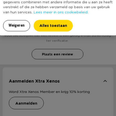
gegevens combineren met andere informatie die u aan ze heeft
verstrekt of die ze hebben verzameld op basis van uw gebruik
Lees meer in ons cookiebeleid.
van hun services.
Heb jij Spaarpot varken - roze? Schrijf een review!
Alles toestaan
Weigeren
Voor het schrijven van een review is een geldig e-mail adres nodig
ter verificatie.
Plaats een review
Aanmelden Xtra Xenos
Word Xtra Xenos Member en krijg 10% korting
aanmelden