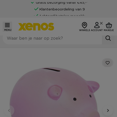
Gratis bezorging vanaf €45,-*
Klantenbeoordeling van 9
Achteraf betalen mogelijk
MENU
WINKELS
ACCOUNT
MANDJE