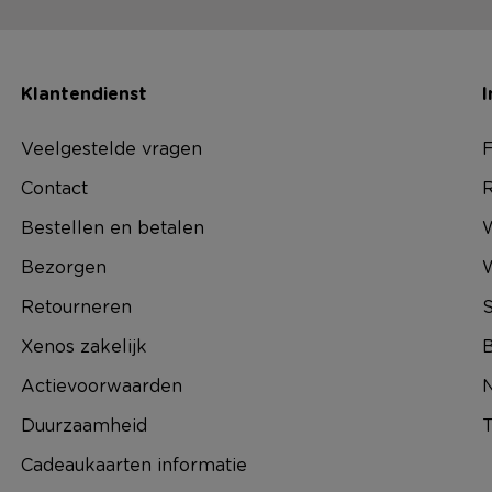
Klantendienst
I
Veelgestelde vragen
F
Contact
R
Bestellen en betalen
W
Bezorgen
Retourneren
S
Xenos zakelijk
B
Actievoorwaarden
N
Duurzaamheid
T
Cadeaukaarten informatie