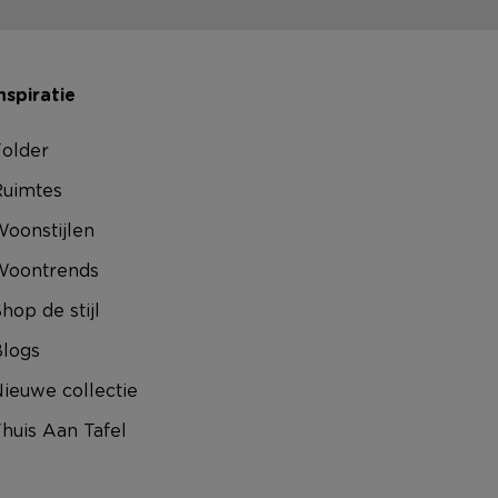
nspiratie
older
uimtes
oonstijlen
Woontrends
hop de stijl
logs
ieuwe collectie
huis Aan Tafel