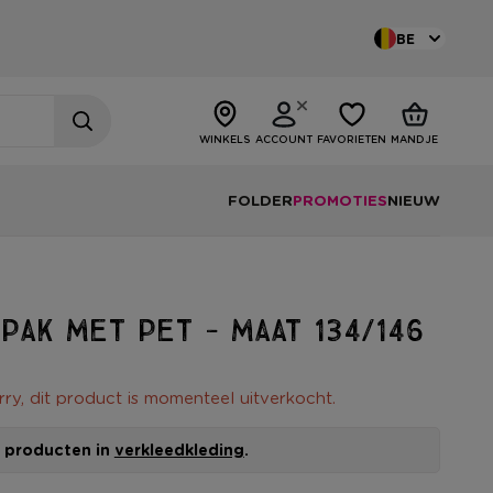
BE
WINKELS
ACCOUNT
FAVORIETEN
MANDJE
FOLDER
PROMOTIES
NIEUW
pak met pet - maat 134/146
rry, dit product is momenteel uitverkocht.
le producten in
verkleedkleding
.