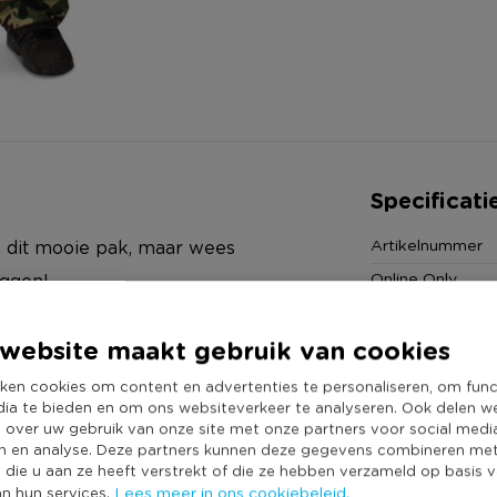
Specificati
Artikelnummer
 in dit mooie pak, maar wees
Online Only
iggen!
Materiaal
website maakt gebruik van cookies
Kleur
Duurzaamheidss
ken cookies om content en advertenties te personaliseren, om func
n
dia te bieden en om ons websiteverkeer te analyseren. Ook delen w
e over uw gebruik van onze site met onze partners voor social medi
n en analyse. Deze partners kunnen deze gegevens combineren me
e die u aan ze heeft verstrekt of die ze hebben verzameld op basis 
Lees meer in ons cookiebeleid.
an hun services.