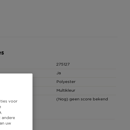
es
275127
Ja
Polyester
Multikleur
core
(Nog) geen score bekend
ties voor
e
a,
t andere
van uw