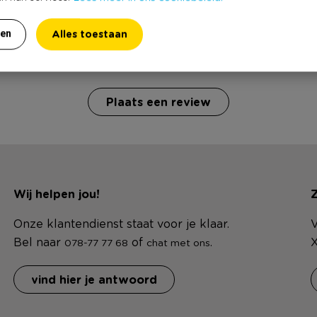
b jij Soldaatpak met pet - maat 134/146? Schrijf een revi
Alles toestaan
ren
 het schrijven van een review is een geldig e-mail adres nodig ter verific
Plaats een review
Wij helpen jou!
Z
Onze klantendienst staat voor je klaar.
V
Bel naar
of
.
X
078-77 77 68
chat met ons
vind hier je antwoord