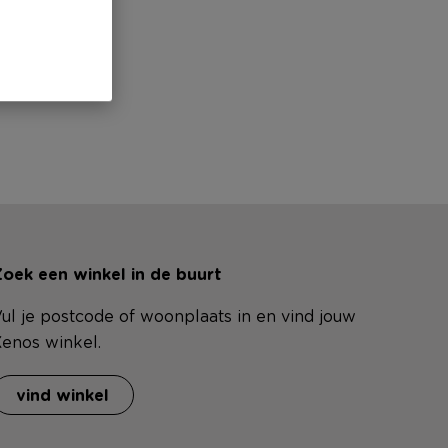
ew!
atie.
oek een winkel in de buurt
ul je postcode of woonplaats in en vind jouw
enos winkel.
vind winkel