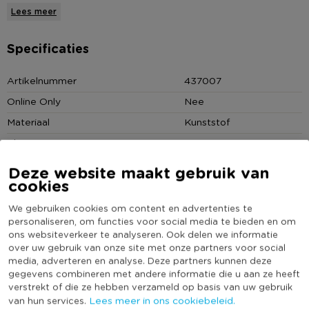
van deze tuinlampion. De lampion heeft een groene kleur en is
Lees meer
gemaakt van kunststof. De diameter bedraagt 25 cm,
waardoor hij echt de eyecatcher van de loungehoek wordt!
Specificaties
Hang de ronde tuinlampion op aan de overkapping boven de
zithoek of bij het tuinhuisje. Hartstikke leuk, want zo kun je
Artikelnummer
437007
overal een subtiele sfeerverlichting creëren. Ben je meer van
Online Only
Nee
andere kleurtjes? Ga dan voor een van de andere kleuren
Materiaal
Kunststof
tuinlampions.
Kleur
Groen
Type lamp
Solar
Deze website maakt gebruik van
* Tuinlampion
cookies
(Nog) geen score
* Zorgt voor een leuke sfeer in de tuin
Duurzaamheidsscore
bekend
* Verkrijgbaar in diverse kleuren
We gebruiken cookies om content en advertenties te
personaliseren, om functies voor social media te bieden en om
ons websiteverkeer te analyseren. Ook delen we informatie
over uw gebruik van onze site met onze partners voor social
media, adverteren en analyse. Deze partners kunnen deze
Heb jij Solar tuinlampion lichtgroen? Schrijf een
gegevens combineren met andere informatie die u aan ze heeft
review!
verstrekt of die ze hebben verzameld op basis van uw gebruik
Lees meer in ons cookiebeleid.
van hun services.