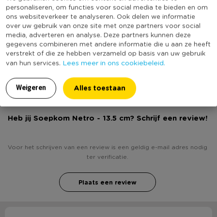
• Soepkom Netro
personaliseren, om functies voor social media te bieden en om
Vorm
Rond
ons websiteverkeer te analyseren. Ook delen we informatie
over uw gebruik van onze site met onze partners voor social
• Vrolijk design
Met print
Ja
media, adverteren en analyse. Deze partners kunnen deze
Vaatwasmachine bestendig
Ja
gegevens combineren met andere informatie die u aan ze heeft
• Diameter 13,5 centimeter
verstrekt of die ze hebben verzameld op basis van uw gebruik
(Nog) geen score
Lees meer in ons cookiebeleid.
van hun services.
Duurzaamheidsscore
bekend
• Geschikt voor vaatwasser en magnetron
Alles toestaan
Weigeren
Heb jij Soepkom Netro - 13.5 cm? Schrijf een review!
Voor het schrijven van een review is een geldig e-mail adres nodig
ter verificatie.
Plaats een review