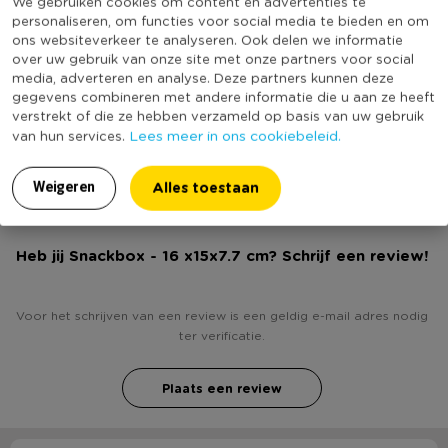
We gebruiken cookies om content en advertenties te
Materiaal
Kunststof
* Met clip deksel
personaliseren, om functies voor social media te bieden en om
ons websiteverkeer te analyseren. Ook delen we informatie
* Mooi design, leuke kleur
Diameter (cm)
1
over uw gebruik van onze site met onze partners voor social
* Afmeting: 16 x 15 x 7,7 cm (lxbxh)
Kleur
Geel
media, adverteren en analyse. Deze partners kunnen deze
gegevens combineren met andere informatie die u aan ze heeft
Merk
Rotho
verstrekt of die ze hebben verzameld op basis van uw gebruik
(Nog) geen score
Lees meer in ons cookiebeleid.
van hun services.
Duurzaamheidsscore
bekend
Alles toestaan
Weigeren
Heb jij Snackbox - 16 x15x7.7 cm? Schrijf een review!
Voor het schrijven van een review is een geldig e-mail adres nodig
ter verificatie.
Plaats een review