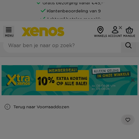
Gratis bezorging vanaf €45,-*
Klantenbeoordeling van 9
Achteraf betalen mogelijk
MENU
WINKELS
ACCOUNT
MANDJE
Terug naar
Voorraaddozen