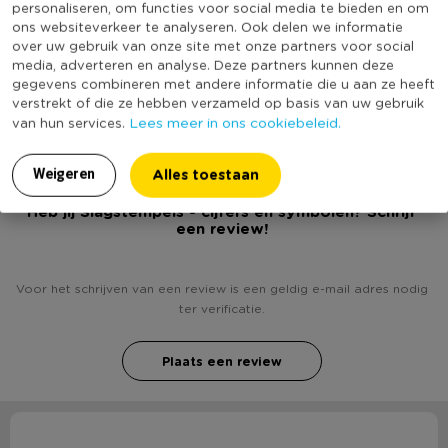
personaliseren, om functies voor social media te bieden en om
* Werkt in combinatie met onze slagletter hamer
ons websiteverkeer te analyseren. Ook delen we informatie
Online Only
Nee
over uw gebruik van onze site met onze partners voor social
Materiaal
IJzer
media, adverteren en analyse. Deze partners kunnen deze
gegevens combineren met andere informatie die u aan ze heeft
(Nog) geen score
Duurzaamheidsscore
verstrekt of die ze hebben verzameld op basis van uw gebruik
bekend
Lees meer in ons cookiebeleid.
van hun services.
Alles toestaan
Weigeren
Heb jij Slagstempels - cijfers en symbolen? Schrijf
een review!
Voor het schrijven van een review is een geldig e-mail adres nodig
ter verificatie.
Plaats een review