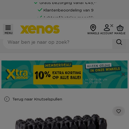
Gratis bezorging vanaf €45,-*
Klantenbeoordeling van 9
Achteraf betalen mogelijk
MENU
WINKELS
ACCOUNT
MANDJE
Terug naar
Knutselspullen