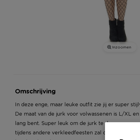
Inzoomen
Omschrijving
In deze enge, maar leuke outfit zie jij er super stij
De maat van de jurk voor volwassenen is L/XL en 
lang bent. Super leuk om de jurk te dragen voor
tijdens andere verkleedfeesten zal deze jurk ze