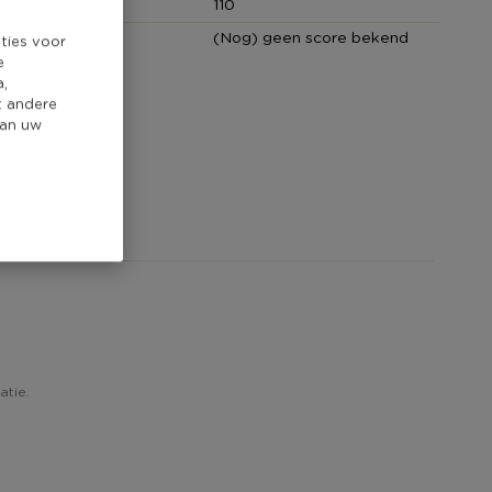
cm)
110
core
(Nog) geen score bekend
ties voor
e
a,
t andere
van uw
atie.