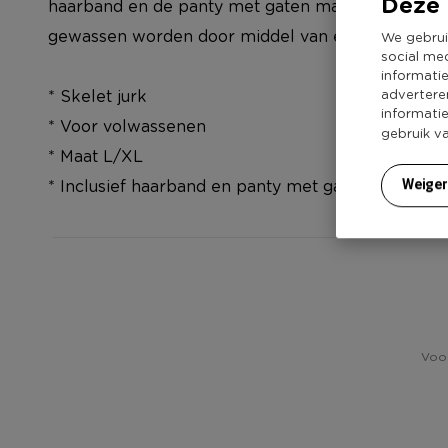
Deze 
haarband en de panty met gaten maken de outfit 
gewassen worden door middel van een handwasje
We gebrui
social me
informati
* Skelet jurk
advertere
informati
* Voor volwassenen
gebruik v
* Maat L/XL
* Inclusief haarband en panty met gaten
Weige
Voor