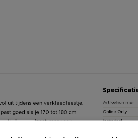
Specificati
Artikelnummer
lvol uit tijdens een verkleedfeestje.
Online Only
past goed als je 170 tot 180 cm
Materiaal
 een Halloweenfeest, maar ook
Kleur
ker gedragen kunnen worden. De