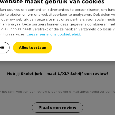
website maakt gebruik van cookies
Productlengte (
helemaal compleet. De jurk kan
Duurzaamheidss
.
ken cookies om content en advertenties te personaliseren, om func
dia te bieden en om ons websiteverkeer te analyseren. Ook delen w
e over uw gebruik van onze site met onze partners voor social medi
n en analyse. Deze partners kunnen deze gegevens combineren me
e die u aan ze heeft verstrekt of die ze hebben verzameld op basis 
Lees meer in ons cookiebeleid.
an hun services.
Alles toestaan
ren
Heb jij Skelet jurk - maat L/XL? Schrijf een review!
 het schrijven van een review is een geldig e-mail adres nodig ter verific
Plaats een review