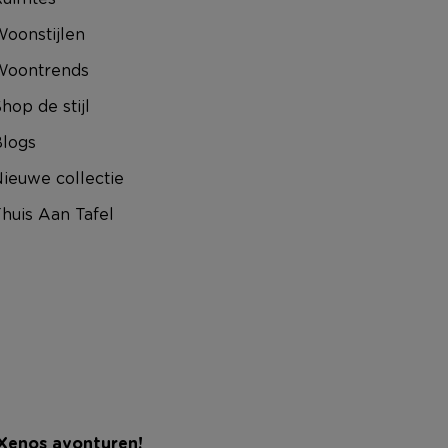
oonstijlen
Woontrends
hop de stijl
logs
ieuwe collectie
huis Aan Tafel
 Xenos avonturen!