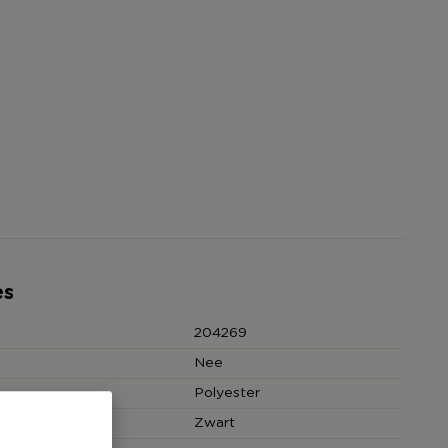
es
204269
Nee
Polyester
Zwart