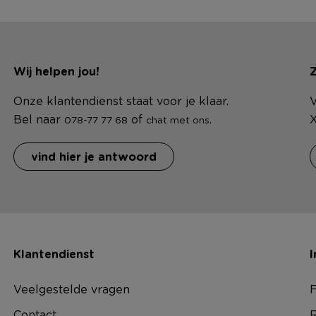
Wij helpen jou!
Z
Onze klantendienst staat voor je klaar.
V
Bel naar
of
.
X
078-77 77 68
chat met ons
vind hier je antwoord
Klantendienst
I
Veelgestelde vragen
F
Contact
R