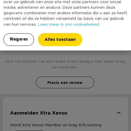
over uw gebruik van onze site met onze partners voor social
(Nog) geen score
Duurzaamheidsscore
media, adverteren en analyse. Deze partners kunnen deze
bekend
gegevens combineren met andere informatie die u aan ze heeft
verstrekt of die ze hebben verzameld op basis van uw gebruik
Lees meer in ons cookiebeleid.
van hun services.
Heb jij Sierkussen fluweel franjes - 45 x 45 - geel?
Alles toestaan
Weigeren
Schrijf een review!
Voor het schrijven van een review is een geldig e-mail adres nodig
ter verificatie.
Plaats een review
Aanmelden Xtra Xenos
Word Xtra Xenos Member en krijg 10% korting