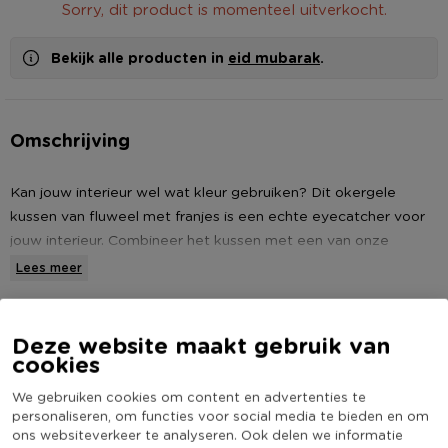
Sorry, dit product is momenteel uitverkocht.
Bekijk alle producten in
eid mubarak
.
Omschrijving
Kan jouw interieur wel wat kleur gebruiken? Dit okergele
kussen van fluweel met franjes is een echte eyecatcher voor
jouw interieur. Combineer het kussen met een van onze
overige artikelen uit het brede assortiment.
Lees meer
Afmetingen: 45 x 45 cm
Specificaties
Materiaal: Fluweel
Deze website maakt gebruik van
cookies
Artikelnummer
159125
We gebruiken cookies om content en advertenties te
Online Only
Nee
personaliseren, om functies voor social media te bieden en om
Kleur
Goudkleurig
ons websiteverkeer te analyseren. Ook delen we informatie