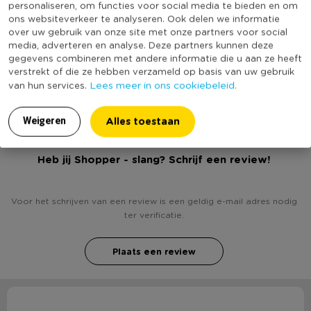
personaliseren, om functies voor social media te bieden en om
Producthoogte (cm)
45
ons websiteverkeer te analyseren. Ook delen we informatie
over uw gebruik van onze site met onze partners voor social
Kleur
Multikleur
media, adverteren en analyse. Deze partners kunnen deze
Productlengte (cm)
16
gegevens combineren met andere informatie die u aan ze heeft
verstrekt of die ze hebben verzameld op basis van uw gebruik
(Nog) geen score
Duurzaamheidsscore
Lees meer in ons cookiebeleid.
van hun services.
bekend
Alles toestaan
Weigeren
Heb jij Shopper - slang? Schrijf een review!
Voor het schrijven van een review is een geldig e-mail adres nodig
ter verificatie.
Plaats een review