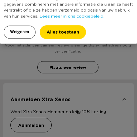
gegevens combineren met andere informatie die u aan ze heeft
verstrekt of die ze hebben verzameld op basis van uw gebruik
Lees meer in ons cookiebeleid.
van hun services.
Heb jij Sexy Moulin Rouge danseres pakje - maat
L/XL? Schrijf een review!
Alles toestaan
Weigeren
Voor het schrijven van een review is een geldig e-mail adres nodig
ter verificatie.
Plaats een review
Aanmelden Xtra Xenos
Word Xtra Xenos Member en krijg 10% korting
aanmelden