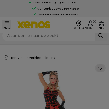
Gratis bezorging vanaf €45,-*
Klantenbeoordeling van 9
Achteraf betalen mogelijk
MENU
WINKELS
ACCOUNT
MANDJE
Terug naar
Verkleedkleding