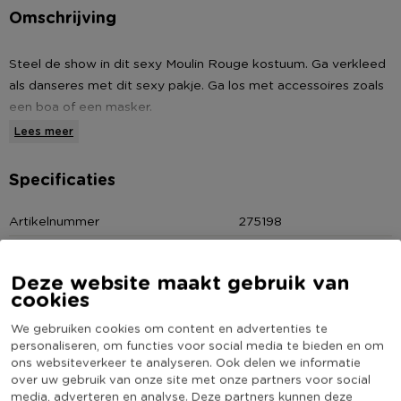
Omschrijving
Steel de show in dit sexy Moulin Rouge kostuum. Ga verkleed
als danseres met dit sexy pakje. Ga los met accessoires zoals
een boa of een masker.
Lees meer
Kledingmaat specificatie:
Dames S-M, 36-38.
Specificaties
Dames L-XL, 40-42.
Artikelnummer
275198
Online Only
Ja
Materiaal
Polyester
Deze website maakt gebruik van
cookies
Kleur
Rood
Kledingmaat
L
We gebruiken cookies om content en advertenties te
personaliseren, om functies voor social media te bieden en om
(Nog) geen score
ons websiteverkeer te analyseren. Ook delen we informatie
Duurzaamheidsscore
bekend
over uw gebruik van onze site met onze partners voor social
media, adverteren en analyse. Deze partners kunnen deze