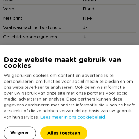
18-delig servies basic
Vorm
Rond
6 kommen, 6 ontbijtborden, 6 dinerborden
Met print
Nee
Mooie groengrijze pastelkleur
Vaatwasmachine bestendig
Ja
Geschikt voor magnetron
Ja
Magnetron- en vaatwasmachinebestendig
(Nog) geen score
Duurzaamheidsscore
bekend
Deze website maakt gebruik van
cookies
We gebruiken cookies om content en advertenties te
personaliseren, om functies voor social media te bieden en om
Reviews
ons websiteverkeer te analyseren. Ook delen we informatie
over uw gebruik van onze site met onze partners voor social
media, adverteren en analyse. Deze partners kunnen deze
gegevens combineren met andere informatie die u aan ze heeft
verstrekt of die ze hebben verzameld op basis van uw gebruik
7.2
Lees meer in ons cookiebeleid.
van hun services.
Op basis van 5 reviews
Alles toestaan
Weigeren