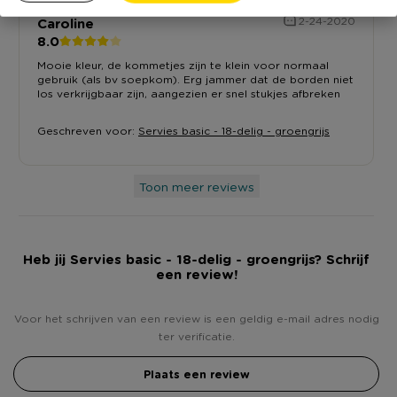
Caroline
2-24-2020
8.0
Mooie kleur, de kommetjes zijn te klein voor normaal
gebruik (als bv soepkom). Erg jammer dat de borden niet
los verkrijgbaar zijn, aangezien er snel stukjes afbreken
Geschreven voor:
Servies basic - 18-delig - groengrijs
Toon meer reviews
Heb jij Servies basic - 18-delig - groengrijs? Schrijf
een review!
Voor het schrijven van een review is een geldig e-mail adres nodig
ter verificatie.
Plaats een review