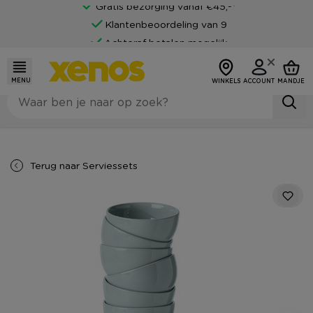
Gratis bezorging vanaf €45,-*
Klantenbeoordeling van 9
Achteraf betalen mogelijk
MENU
WINKELS
ACCOUNT
MANDJE
Terug naar
Serviessets