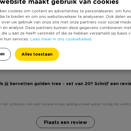
website maakt gebruik van cookies
Kleur
 chique tot grappig. Bekijk en
Productlengte (
 Xenos.nl.
ken cookies om content en advertenties te personaliseren, om func
dia te bieden en om ons websiteverkeer te analyseren. Ook delen w
Duurzaamheidss
e over uw gebruik van onze site met onze partners voor social medi
n en analyse. Deze partners kunnen deze gegevens combineren me
e die u aan ze heeft verstrekt of die ze hebben verzameld op basis 
Lees meer in ons cookiebeleid.
an hun services.
Alles toestaan
ren
b jij Servetten golden tree - set van 20? Schrijf een revi
 het schrijven van een review is een geldig e-mail adres nodig ter verific
Plaats een review