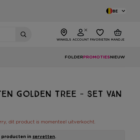
BE
WINKELS
ACCOUNT
FAVORIETEN
MANDJE
FOLDER
PROMOTIES
NIEUW
en golden tree - set van
rry, dit product is momenteel uitverkocht.
le producten in
servetten
.