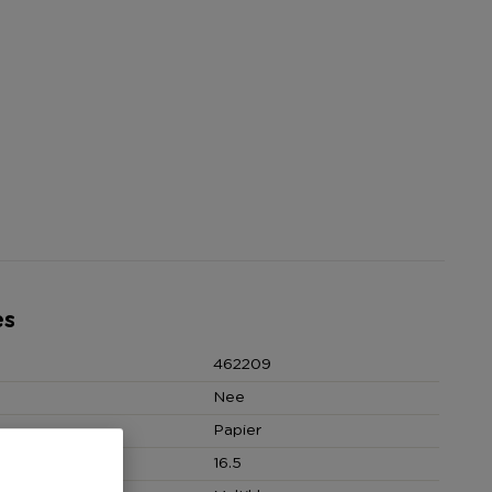
es
462209
Nee
Papier
 (cm)
16.5