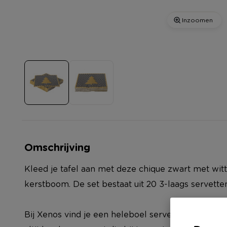
Inzoomen
Omschrijving
Kleed je tafel aan met deze chique zwart met wi
kerstboom. De set bestaat uit 20 3-laags servetten
Bij Xenos vind je een heleboel servetten, in allerle