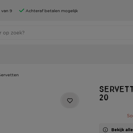
 van 9
Achteraf betalen mogelijk
Servetten
Servett
20
So
Bekijk al