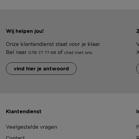
Wij helpen jou!
Z
Onze klantendienst staat voor je klaar.
V
Bel naar
of
.
X
078-77 77 68
chat met ons
vind hier je antwoord
Klantendienst
I
Veelgestelde vragen
F
Contact
R