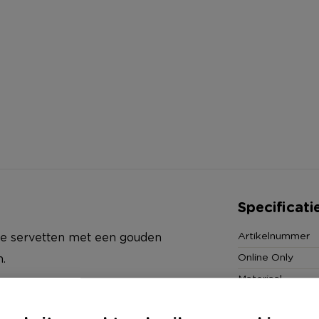
Specificati
Artikelnummer
tte servetten met een gouden
Online Only
.
Materiaal
Productbreedte
i kleuren en designs. Er is dus