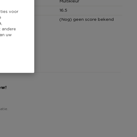
Multikleur
cm)
16.5
ties voor
e
core
(Nog) geen score bekend
a,
t andere
van uw
ew!
atie.