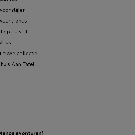
oonstijlen
Woontrends
hop de stijl
logs
ieuwe collectie
huis Aan Tafel
 Xenos avonturen!