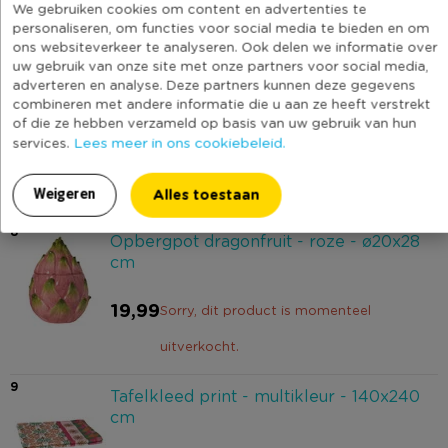
We gebruiken cookies om content en advertenties te
personaliseren, om functies voor social media te bieden en om
3,99
Sorry, dit product is momenteel
ons websiteverkeer te analyseren. Ook delen we informatie over
uw gebruik van onze site met onze partners voor social media,
uitverkocht.
adverteren en analyse. Deze partners kunnen deze gegevens
combineren met andere informatie die u aan ze heeft verstrekt
7
Diep bord roots - donkergroen -
of die ze hebben verzameld op basis van uw gebruik van hun
ø20x5.4 cm
Lees meer in ons cookiebeleid.
services.
8,99
Alles toestaan
Weigeren
8
Opbergpot dragonfruit - roze - ø20x28
cm
19,99
Sorry, dit product is momenteel
uitverkocht.
9
Tafelkleed print - multikleur - 140x240
cm