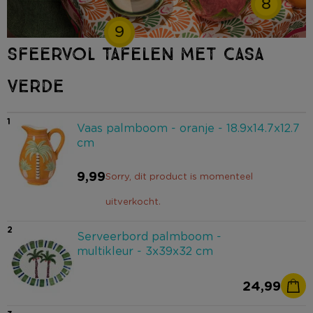
8
9
SFEERVOL TAFELEN MET CASA
VERDE
1
Vaas palmboom - oranje - 18.9x14.7x12.7
cm
9,99
Sorry, dit product is momenteel
uitverkocht.
2
Serveerbord palmboom -
multikleur - 3x39x32 cm
24,99