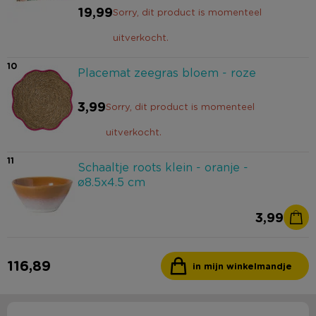
19,99
Sorry, dit product is momenteel
uitverkocht.
10
Placemat zeegras bloem - roze
3,99
Sorry, dit product is momenteel
uitverkocht.
11
Schaaltje roots klein - oranje -
ø8.5x4.5 cm
3,99
116,89
in mijn winkelmandje