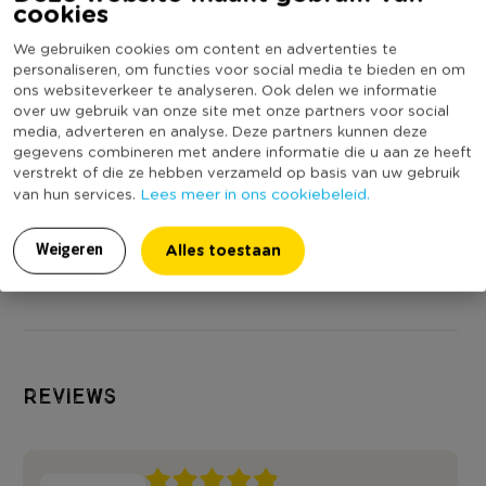
* Speciaal voor gevorderden
cookies
We gebruiken cookies om content en advertenties te
personaliseren, om functies voor social media te bieden en om
ons websiteverkeer te analyseren. Ook delen we informatie
over uw gebruik van onze site met onze partners voor social
media, adverteren en analyse. Deze partners kunnen deze
Schildersdoek
Schildersdoek
Schildersdo
gegevens combineren met andere informatie die u aan ze heeft
canvas - 90x120 cm
canvas - 50x60 cm
canvas - 40x5
verstrekt of die ze hebben verzameld op basis van uw gebruik
Lees meer in ons cookiebeleid.
van hun services.
(2)
Niet online
Niet online
23,99
7,99
7,99
Alles toestaan
Weigeren
Reviews