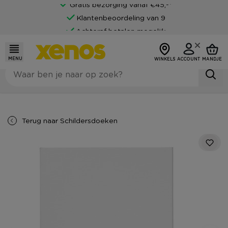
Gratis bezorging vanaf €45,-*
Klantenbeoordeling van 9
Achteraf betalen mogelijk
MENU
WINKELS
ACCOUNT
MANDJE
Terug naar
Schildersdoeken