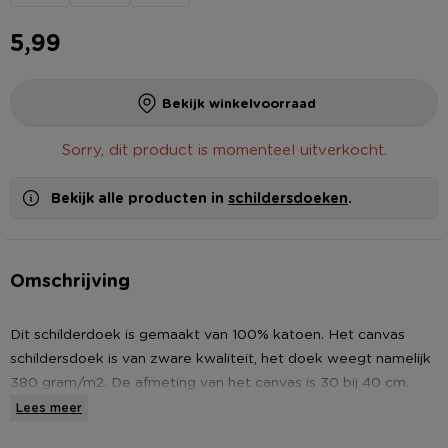
5,99
Bekijk winkelvoorraad
Sorry, dit product is momenteel uitverkocht.
Bekijk alle producten in
schildersdoeken
.
Omschrijving
Dit schilderdoek is gemaakt van 100% katoen. Het canvas
schildersdoek is van zware kwaliteit, het doek weegt namelijk
380 gram/m2. De afmeting van het canvas is 30 bij 40 cm.
Leef je helemaal uit op dit doek. Het doek is geschikt voor
Lees meer
olie-, acryl- en plakkaatverf. Speciaal voor gevorderden.