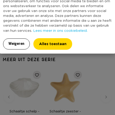
personaliseren, om functies voor social media te bieden en om
Producthoogte (cm)
4,8
ons websiteverkeer te analyseren. Ook delen we informatie
Kleur
Blauw
over uw gebruik van onze site met onze partners voor social
media, adverteren en analyse. Deze partners kunnen deze
Productdiepte (cm)
12
gegevens combineren met andere informatie die u aan ze heeft
Vorm
Anders
verstrekt of die ze hebben verzameld op basis van uw gebruik
Lees meer in ons cookiebeleid.
van hun services.
(Nog) geen score
Duurzaamheidsscore
bekend
Alles toestaan
Weigeren
MEER UIT DEZE SERIE
Schaaltje schelp -
Schaaltje zeester -