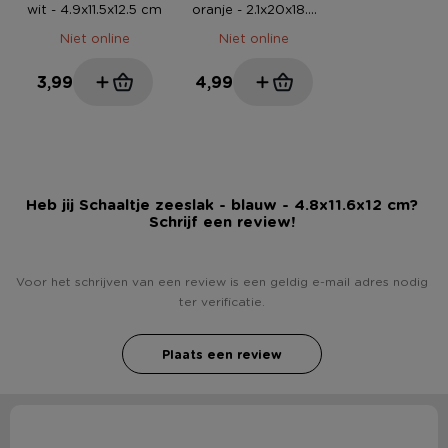
wit - 4.9x11.5x12.5 cm
oranje - 2.1x20x18.7
cm
Niet online
Niet online
3,99
4,99
Heb jij Schaaltje zeeslak - blauw - 4.8x11.6x12 cm?
Schrijf een review!
Voor het schrijven van een review is een geldig e-mail adres nodig
ter verificatie.
Plaats een review