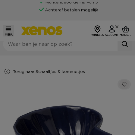
Gratis bezorging vanaf €45,-*
Klantenbeoordeling van 9
Achteraf betalen mogelijk
MENU
WINKELS
ACCOUNT
MANDJE
Terug naar
Schaaltjes & kommetjes