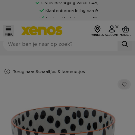
Gratis bezorging vanaf €45,-*
Klantenbeoordeling van 9
Achteraf betalen mogelijk
MENU
WINKELS
ACCOUNT
MANDJE
Terug naar
Schaaltjes & kommetjes