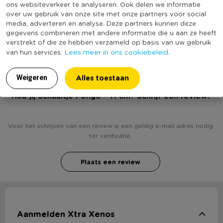
ons websiteverkeer te analyseren. Ook delen we informatie
Vaatwasmachine bestendig
Ja
over uw gebruik van onze site met onze partners voor social
Geschikt voor magnetron
Ja
media, adverteren en analyse. Deze partners kunnen deze
gegevens combineren met andere informatie die u aan ze heeft
(Nog) geen score
Duurzaamheidsscore
verstrekt of die ze hebben verzameld op basis van uw gebruik
bekend
Lees meer in ons cookiebeleid.
van hun services.
Alles toestaan
Weigeren
Heb jij Schaaltje Pongo - 11 cm? Schrijf een review!
Voor het schrijven van een review is een geldig e-mail adres nodig
ter verificatie.
Plaats een review
Aanmelden Xtra Xenos