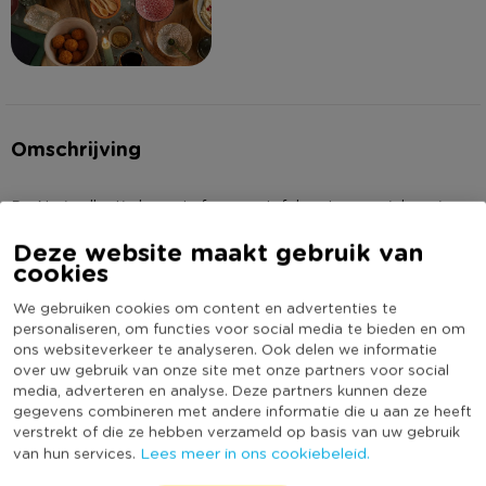
Omschrijving
De Nori collectie brengt sfeer aan tafel met een unieke mix
van oosterse elegantie en warme aardetinten. Van diepe
Deze website maakt gebruik van
blauw-bruine kleeuren tot frisse lichtblauwe en goudgele
cookies
accenten: Nori is een feestje voor het oog én perfect voor elk
Lees meer
We gebruiken cookies om content en advertenties te
eetmoment. Deze serie is verkrijgbaar in verschillende
personaliseren, om functies voor social media te bieden en om
formaten, zodat je eindeloos kunt combineren. Ideaal voor
Specificaties
ons websiteverkeer te analyseren. Ook delen we informatie
sushi, tapas, borrelhapjes of desserts. Mix en match met de
over uw gebruik van onze site met onze partners voor social
verschillende producten uit de Nori collectie voor een mooie
media, adverteren en analyse. Deze partners kunnen deze
Artikelnummer
020068
gegevens combineren met andere informatie die u aan ze heeft
tafeldekking!
Online Only
Nee
verstrekt of die ze hebben verzameld op basis van uw gebruik
Lees meer in ons cookiebeleid.
van hun services.
Materiaal
Porselein
Dit schaaltje is gemaakt van porselein en heeft een diameter