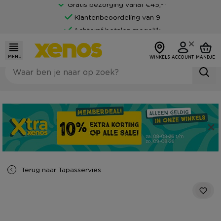
Gratis bezorging vanaf €45,-*
Klantenbeoordeling van 9
Achteraf betalen mogelijk
MENU
WINKELS
ACCOUNT
MANDJE
Terug naar
Tapasservies