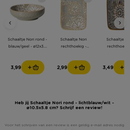
Schaaltje Nori rond -
Schaaltje Nori
Schaaltje No
blauw/geel - ø12x3.5
rechthoekig -
rechthoekig
cm
blauw/geel - 2x10x7.5
blauw/bruin
cm
2x10x7.5 c
3,99
2,99
3,49
Heb jij Schaaltje Nori rond - lichtblauw/wit -
ø10.5x5.8 cm? Schrijf een review!
Voor het schrijven van een review is een geldig e-mail adres nodig