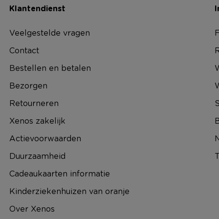
Klantendienst
I
Veelgestelde vragen
F
Contact
R
Bestellen en betalen
W
Bezorgen
Retourneren
S
Xenos zakelijk
B
Actievoorwaarden
N
Duurzaamheid
T
Cadeaukaarten informatie
Kinderziekenhuizen van oranje
Over Xenos