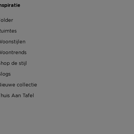
nspiratie
older
uimtes
oonstijlen
Woontrends
hop de stijl
logs
ieuwe collectie
huis Aan Tafel