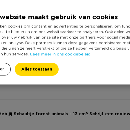
Producthoogte 
Kleur
 Deze schaal is alleen per 4 te
website maakt gebruik van cookies
Minimale bestel
mplaar.
ken cookies om content en advertenties te personaliseren, om func
Vorm
dia te bieden en om ons websiteverkeer te analyseren. Ook delen w
Met print
e over uw gebruik van onze site met onze partners voor social medi
n en analyse. Deze partners kunnen deze gegevens combineren me
Vaatwasmachine
e die u aan ze heeft verstrekt of die ze hebben verzameld op basis 
Geschikt voor m
Lees meer in ons cookiebeleid.
an hun services.
Duurzaamheidss
Alles toestaan
ren
Heb jij Schaaltje forest animals - 13 cm? Schrijf een review