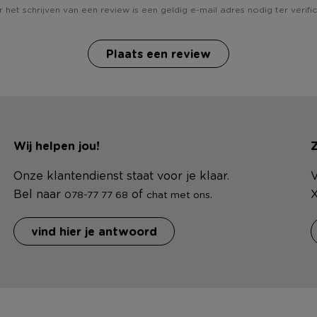
 het schrijven van een review is een geldig e-mail adres nodig ter verific
Plaats een review
Wij helpen jou!
Z
Onze klantendienst staat voor je klaar.
V
Bel naar
of
.
X
078-77 77 68
chat met ons
vind hier je antwoord