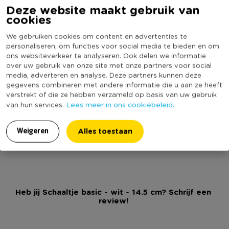
Diameter (cm)
14.5
Deze website maakt gebruik van
cookies
Producthoogte (cm)
7.5
We gebruiken cookies om content en advertenties te
Kleur
Wit
personaliseren, om functies voor social media te bieden en om
Minimale bestelhoeveelheid
4
ons websiteverkeer te analyseren. Ook delen we informatie
over uw gebruik van onze site met onze partners voor social
Vorm
Rond
media, adverteren en analyse. Deze partners kunnen deze
Serie
Basic
gegevens combineren met andere informatie die u aan ze heeft
verstrekt of die ze hebben verzameld op basis van uw gebruik
Met print
Nee
Lees meer in ons cookiebeleid.
van hun services.
Vaatwasmachine bestendig
Ja
(Nog) geen score
Alles toestaan
Weigeren
Duurzaamheidsscore
bekend
Heb jij Schaaltje basic - wit - 14.5 cm? Schrijf een
review!