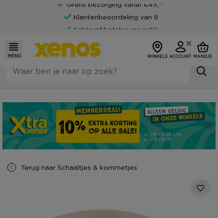
Gratis bezorging vanaf €45,-*
Klantenbeoordeling van 9
Achteraf betalen mogelijk
MENU
WINKELS
ACCOUNT
MANDJE
Terug naar
Schaaltjes & kommetjes