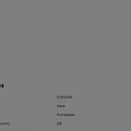
es
012009
Nee
Porselein
 (cm)
26