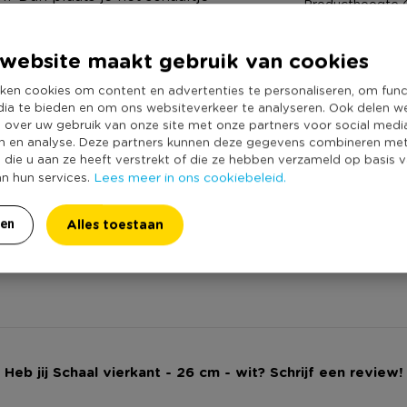
Producthoogte 
 schaal ook magnetron-
Kleur
website maakt gebruik van cookies
Productlengte (
Vorm
ken cookies om content en advertenties te personaliseren, om func
dia te bieden en om ons websiteverkeer te analyseren. Ook delen w
Vaatwasmachine
e over uw gebruik van onze site met onze partners voor social medi
Geschikt voor m
n en analyse. Deze partners kunnen deze gegevens combineren me
e die u aan ze heeft verstrekt of die ze hebben verzameld op basis 
Duurzaamheidss
Lees meer in ons cookiebeleid.
an hun services.
Alles toestaan
ren
Heb jij Schaal vierkant - 26 cm - wit? Schrijf een review!