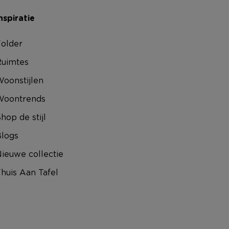
nspiratie
older
uimtes
oonstijlen
Woontrends
hop de stijl
logs
ieuwe collectie
huis Aan Tafel