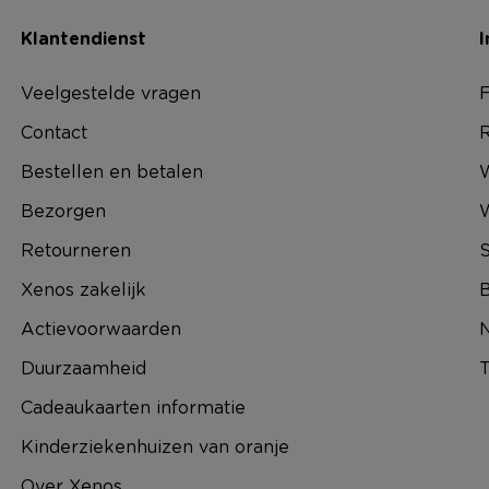
Klantendienst
I
Veelgestelde vragen
F
Contact
R
Bestellen en betalen
W
Bezorgen
Retourneren
S
Xenos zakelijk
B
Actievoorwaarden
N
Duurzaamheid
T
Cadeaukaarten informatie
Kinderziekenhuizen van oranje
Over Xenos