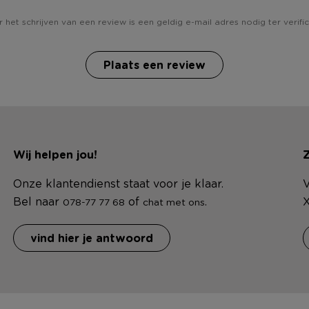
 het schrijven van een review is een geldig e-mail adres nodig ter verific
Plaats een review
Wij helpen jou!
Z
Onze klantendienst staat voor je klaar.
V
Bel naar
of
.
X
078-77 77 68
chat met ons
vind hier je antwoord