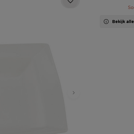
So
Bekijk al