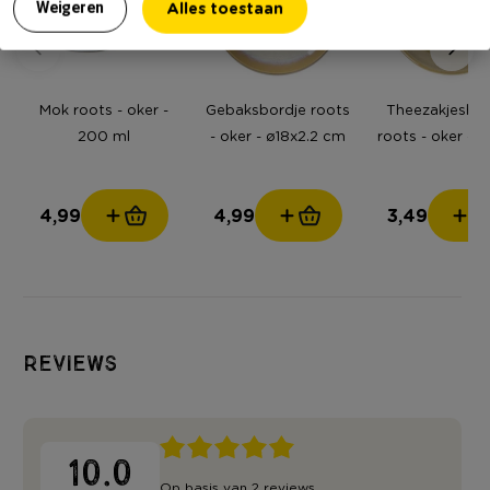
Alles toestaan
Weigeren
Mok roots - oker -
Gebaksbordje roots
Theezakjesho
200 ml
- oker - ø18x2.2 cm
roots - oker - ø
cm
4,99
4,99
3,49
Reviews
10.0
Op basis van 2 reviews