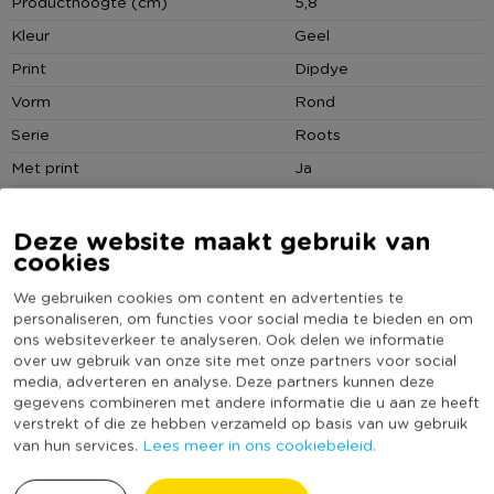
Producthoogte (cm)
5,8
Tip:
Maak de Roots serviescollectie in de kleur oker compleet
Kleur
Geel
voor een mooie tafelsetting of mix en match tussen de
Print
Dipdye
verschillende kleuren!
Vorm
Rond
Serie
Roots
Met print
Ja
Vaatwasmachine bestendig
Ja
Deze website maakt gebruik van
Geschikt voor magnetron
Ja
cookies
(Nog) geen score
Duurzaamheidsscore
bekend
We gebruiken cookies om content en advertenties te
personaliseren, om functies voor social media te bieden en om
ons websiteverkeer te analyseren. Ook delen we informatie
over uw gebruik van onze site met onze partners voor social
MEER UIT DEZE SERIE
media, adverteren en analyse. Deze partners kunnen deze
gegevens combineren met andere informatie die u aan ze heeft
verstrekt of die ze hebben verzameld op basis van uw gebruik
Lees meer in ons cookiebeleid.
van hun services.