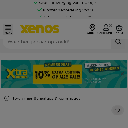
Gratis bezorging vanaf €45,-*
Klantenbeoordeling van 9
Achteraf betalen mogelijk
MENU
WINKELS
ACCOUNT
MANDJE
Terug naar
Schaaltjes & kommetjes