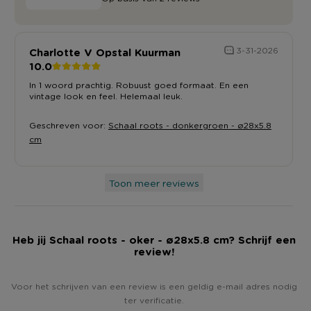
Charlotte V Opstal Kuurman
3-31-2026
10.0
In 1 woord prachtig. Robuust goed formaat. En een
vintage look en feel. Helemaal leuk.
Geschreven voor:
Schaal roots - donkergroen - ø28x5.8
cm
Toon meer reviews
Heb jij Schaal roots - oker - ø28x5.8 cm? Schrijf een
review!
Voor het schrijven van een review is een geldig e-mail adres nodig
ter verificatie.