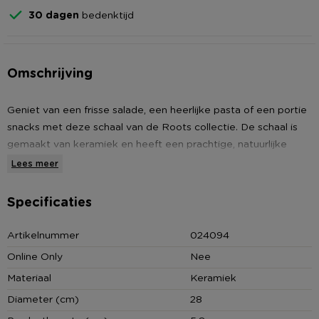
30 dagen
bedenktijd
Omschrijving
Geniet van een frisse salade, een heerlijke pasta of een portie
snacks met deze schaal van de Roots collectie. De schaal is
gemaakt van keramiek en heeft een prachtige, natuurlijke
coating. De schaal heeft een diameter van 28 cm en een
Lees meer
hoogte van 5.8 cm.
Specificaties
Reactive glaze
Deze schaal is voorzien van reactive glaze, een bijzonder type
Artikelnummer
024094
glazuur dat wordt toegepast bij de productie van deze items.
Online Only
Nee
Dit glazuur reageert op de chemische samenstelling van het
Materiaal
Keramiek
materiaal en de omgeving tijdens het bakproces, waardoor elk
item een unieke afwerking krijgt.
Diameter (cm)
28