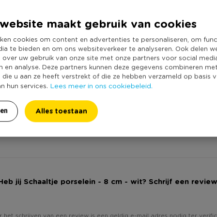
Producthoogte 
Kleur
website maakt gebruik van cookies
Minimale bestel
ken cookies om content en advertenties te personaliseren, om func
Vorm
dia te bieden en om ons websiteverkeer te analyseren. Ook delen w
e over uw gebruik van onze site met onze partners voor social medi
Merk
n en analyse. Deze partners kunnen deze gegevens combineren me
Met print
e die u aan ze heeft verstrekt of die ze hebben verzameld op basis 
Lees meer in ons cookiebeleid.
an hun services.
Vaatwasmachine
Geschikt voor m
Alles toestaan
ren
Geschikt voor o
Duurzaamheidss
Heb jij Schaaltje porselein - 8 cm - wit? Schrijf een review
 het schrijven van een review is een geldig e-mail adres nodig ter verific