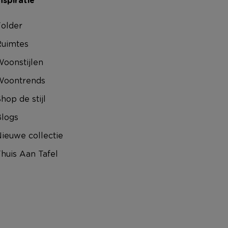
nspiratie
older
uimtes
oonstijlen
Woontrends
hop de stijl
logs
ieuwe collectie
huis Aan Tafel