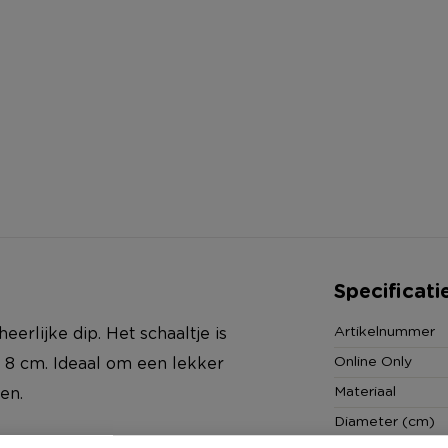
Specificati
Artikelnummer
erlijke dip. Het schaaltje is
Online Only
 8 cm. Ideaal om een lekker
Materiaal
en.
Diameter (cm)