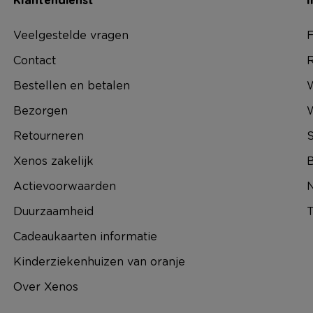
Klantendienst
I
Veelgestelde vragen
F
Contact
R
Bestellen en betalen
W
Bezorgen
Retourneren
S
Xenos zakelijk
B
Actievoorwaarden
N
Duurzaamheid
T
Cadeaukaarten informatie
Kinderziekenhuizen van oranje
Over Xenos