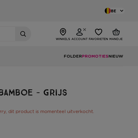
BE
WINKELS
ACCOUNT
FAVORIETEN
MANDJE
FOLDER
PROMOTIES
NIEUW
bamboe - grijs
rry, dit product is momenteel uitverkocht.