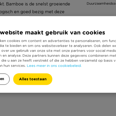
Duurzaamheidss
t. Bamboe is de snelst groeiende
ologisch en goed bezig met deze
chillende kleuren, creme en
de deur uit! Bestel je de kan op
website maakt gebruik van cookies
werkdag in huis.
ken cookies om content en advertenties te personaliseren, om func
dia te bieden en om ons websiteverkeer te analyseren. Ook delen w
e over uw gebruik van onze site met onze partners voor social medi
n en analyse. Deze partners kunnen deze gegevens combineren me
e die u aan ze heeft verstrekt of die ze hebben verzameld op basis 
Lees meer in ons cookiebeleid.
an hun services.
Alles toestaan
ren