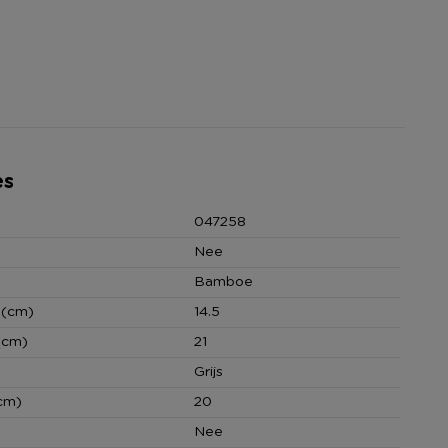
es
047258
Nee
Bamboe
 (cm)
14.5
(cm)
21
Grijs
cm)
20
Nee