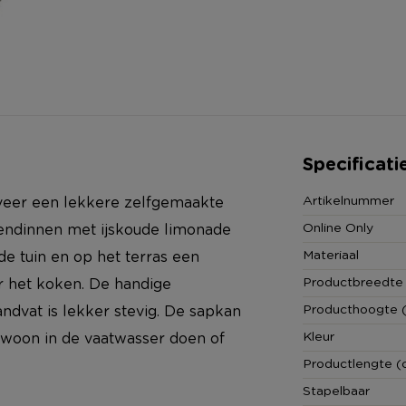
Specificati
Artikelnummer
rveer een lekkere zelfgemaakte
Online Only
riendinnen met ijskoude limonade
Materiaal
 de tuin en op het terras een
Productbreedte
r het koken. De handige
Producthoogte 
andvat is lekker stevig. De sapkan
Kleur
gewoon in de vaatwasser doen of
Productlengte (
Stapelbaar