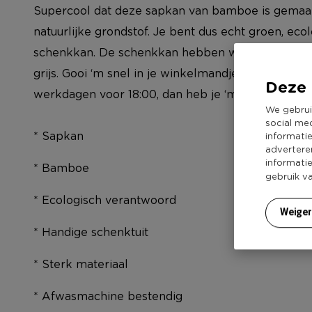
Supercool dat deze sapkan van bamboe is gemaak
natuurlijke grondstof. Je bent dus echt groen, ec
schenkkan. De schenkkan hebben we in twee vers
grijs. Gooi ‘m snel in je winkelmandje, ze vliegen 
Deze 
werkdagen voor 18:00, dan heb je ‘m de volgende 
We gebrui
social me
* Sapkan
informati
advertere
informati
* Bamboe
gebruik v
* Ecologisch verantwoord
Weige
* Handige schenktuit
* Sterk materiaal
* Afwasmachine bestendig