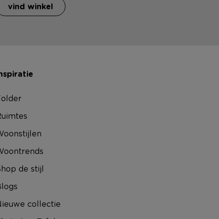
vind winkel
nspiratie
older
uimtes
oonstijlen
Woontrends
hop de stijl
logs
ieuwe collectie