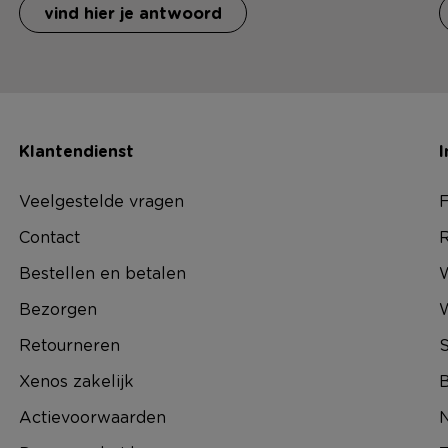
vind hier je antwoord
Klantendienst
I
Veelgestelde vragen
F
Contact
R
Bestellen en betalen
W
Bezorgen
Retourneren
S
Xenos zakelijk
B
Actievoorwaarden
N