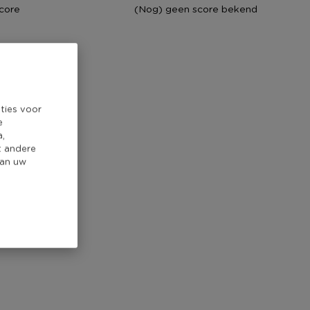
core
(Nog) geen score bekend
ties voor
e
a,
t andere
van uw