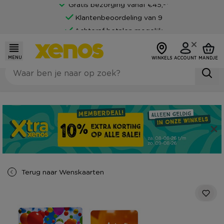
Gratis bezorging vanaf €45,-*
Klantenbeoordeling van 9
Achteraf betalen mogelijk
MENU
WINKELS
ACCOUNT
MANDJE
Terug naar
Wenskaarten