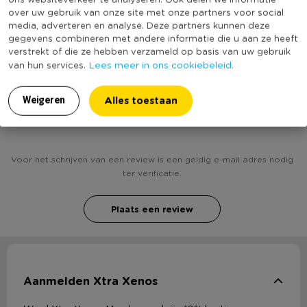
over uw gebruik van onze site met onze partners voor social
Productlengte (cm)
12
media, adverteren en analyse. Deze partners kunnen deze
gegevens combineren met andere informatie die u aan ze heeft
Duurzaamheidsscore
verstrekt of die ze hebben verzameld op basis van uw gebruik
Lees meer in ons cookiebeleid.
van hun services.
Alles toestaan
Weigeren
Heb jij Postkaart - 6 stuks - 12x17 cm? Schrijf een
review!
Voor het schrijven van een review is een geldig e-mail adres nodig
ter verificatie.
Plaats een review
Aanmelden Xtra Xenos