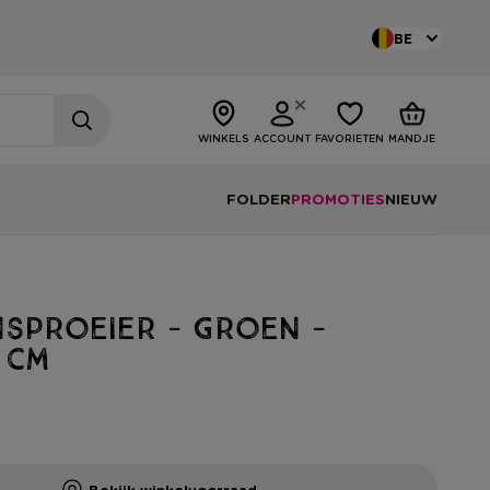
BE
WINKELS
ACCOUNT
FAVORIETEN
MANDJE
FOLDER
PROMOTIES
NIEUW
nsproeier - groen -
 cm
Bekijk winkelvoorraad