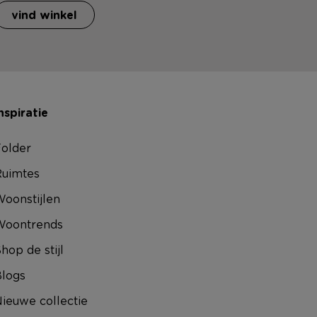
vind winkel
nspiratie
older
uimtes
oonstijlen
Woontrends
hop de stijl
logs
ieuwe collectie