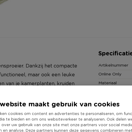
Specificati
Artikelnummer
nsproeier. Dankzij het compacte
Online Only
n functioneel, maar ook een leuke
Materiaal
ien van je kamerplanten, kruiden
Diameter (cm)
jd gezond!
Producthoogte 
website maakt gebruik van cookies
Kleur
ken cookies om content en advertenties te personaliseren, om func
Duurzaamheidss
nd
dia te bieden en om ons websiteverkeer te analyseren. Ook delen w
e over uw gebruik van onze site met onze partners voor social medi
n en analyse. Deze partners kunnen deze gegevens combineren me