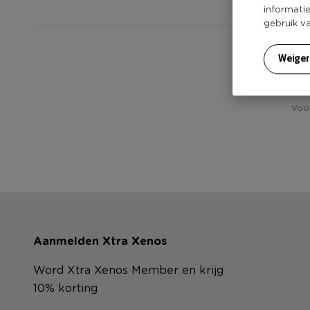
informati
gebruik v
Heb
Weige
Voor
Aanmelden Xtra Xenos
Word Xtra Xenos Member en krijg
10% korting