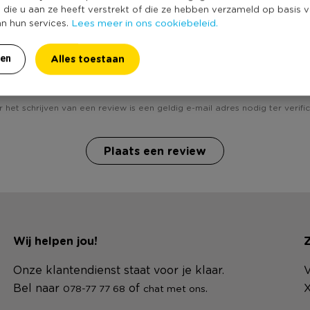
e die u aan ze heeft verstrekt of die ze hebben verzameld op basis 
Lees meer in ons cookiebeleid.
an hun services.
Alles toestaan
 jij Plantensproeier - groen - ø9x16.5 cm? Schrijf een rev
ren
 het schrijven van een review is een geldig e-mail adres nodig ter verific
Plaats een review
Wij helpen jou!
Z
Onze klantendienst staat voor je klaar.
V
Bel naar
of
.
X
078-77 77 68
chat met ons