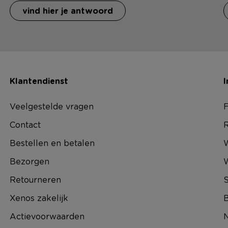
vind hier je antwoord
Klantendienst
I
Veelgestelde vragen
F
Contact
R
Bestellen en betalen
W
Bezorgen
Retourneren
S
Xenos zakelijk
B
Actievoorwaarden
N