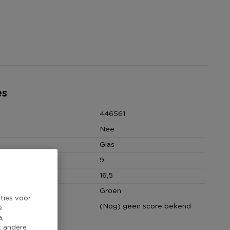
es
446561
Nee
Glas
9
(cm)
16,5
Groen
ties voor
core
(Nog) geen score bekend
e
a,
t andere