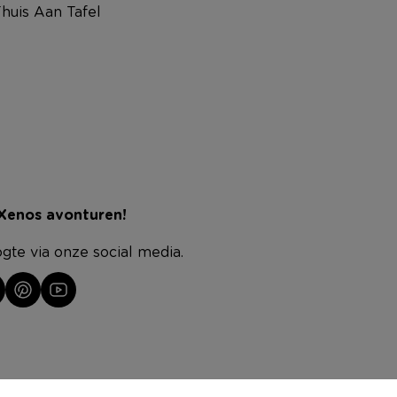
huis Aan Tafel
 Xenos avonturen!
ogte via onze social media.