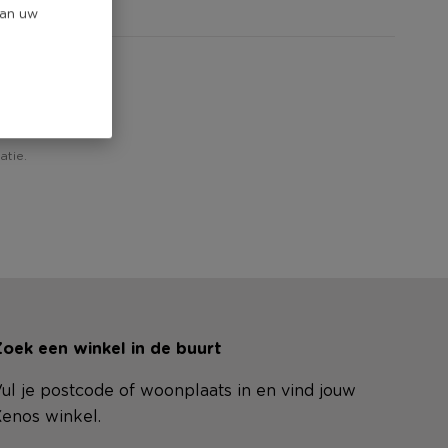
van uw
iew!
atie.
oek een winkel in de buurt
ul je postcode of woonplaats in en vind jouw
enos winkel.