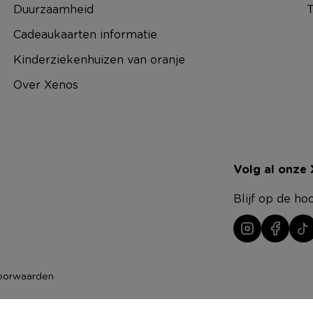
Duurzaamheid
T
Cadeaukaarten informatie
Kinderziekenhuizen van oranje
Over Xenos
Volg al onze
Blijf op de ho
oorwaarden