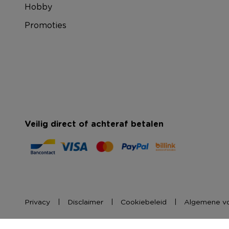
Hobby
Promoties
Veilig direct of achteraf betalen
Privacy
Disclaimer
Cookiebeleid
Algemene v