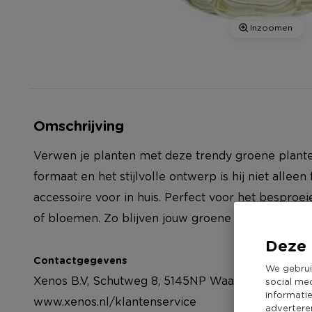
Inzoomen
Omschrijving
Verwen je planten met deze trendy groene plante
formaat en het stijlvolle ontwerp is hij niet allee
accessoire voor in huis. Perfect voor het besproe
of bloemen. Zo blijven jouw groene vriendjes alti
Deze 
Contactgegevens
We gebrui
Xenos B.V, Schutweg 8, 5145NP Waalwijk, Nederla
social me
informati
www.xenos.nl/klantenservice
advertere