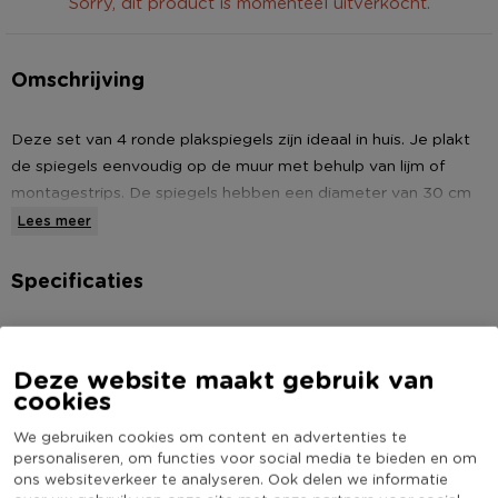
Sorry, dit product is momenteel uitverkocht.
Omschrijving
Deze set van 4 ronde plakspiegels zijn ideaal in huis. Je plakt
de spiegels eenvoudig op de muur met behulp van lijm of
montagestrips. De spiegels hebben een diameter van 30 cm
en zijn 2 mm dik.
Lees meer
Specificaties
* Plakspiegel rond
* 4 spiegels met diameter van 30 cm
Artikelnummer
178065
Online Only
Nee
Deze website maakt gebruik van
cookies
Materiaal
Glas
Diameter (cm)
30
We gebruiken cookies om content en advertenties te
personaliseren, om functies voor social media te bieden en om
Vorm
Rond
ons websiteverkeer te analyseren. Ook delen we informatie
(Nog) geen score