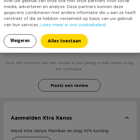
over uw gebruik van onze site met onze partners voor social
Duurzaamheidsscore
media, adverteren en analyse. Deze partners kunnen deze
bekend
gegevens combineren met andere informatie die u aan ze heeft
verstrekt of die ze hebben verzameld op basis van uw gebruik
Lees meer in ons cookiebeleid.
van hun services.
Heb jij Plakspiegel - 30 cm - set van 4? Schrijf een
Alles toestaan
Weigeren
review!
Voor het schrijven van een review is een geldig e-mail adres nodig
ter verificatie.
Plaats een review
Aanmelden Xtra Xenos
Word Xtra Xenos Member en krijg 10% korting