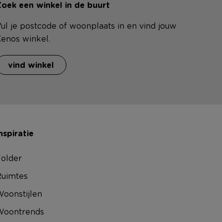
oek een winkel in de buurt
ul je postcode of woonplaats in en vind jouw
enos winkel.
vind winkel
nspiratie
older
uimtes
oonstijlen
Woontrends