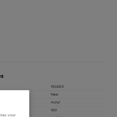
es
150263
Nee
Acryl
 (cm)
150
ties voor