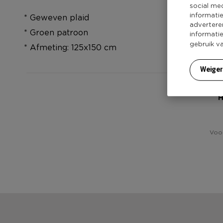
social me
informati
* Geweven plaid
advertere
* Groen patroon
informati
gebruik v
* Afmeting: 125x150 cm
Weige
H
Voor