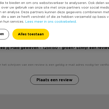
Kleur
dia te bieden en om ons websiteverkeer te analyseren. Ook delen w
e over uw gebruik van onze site met onze partners voor social medi
Productlengte (
n en analyse. Deze partners kunnen deze gegevens combineren me
Wastemperatuur 
e die u aan ze heeft verstrekt of die ze hebben verzameld op basis 
Lees meer in ons cookiebeleid.
an hun services.
Duurzaamheidss
Alles toestaan
ren
eb jij Plaid geweven - 125x150 - groen? Schrijf een revie
 het schrijven van een review is een geldig e-mail adres nodig ter verific
Plaats een review