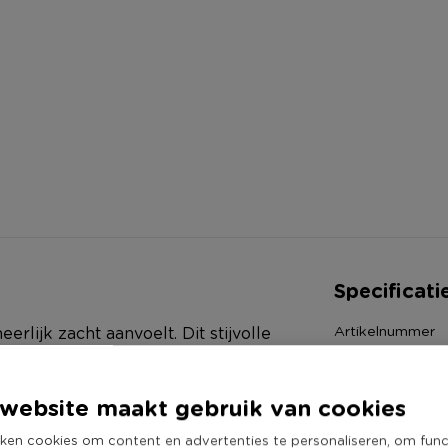
Specificati
Artikelnummer
erlijk zacht aanvoelt. Dit stijvolle
Online Only
k of in een luie stoel.
Materiaal
n te maken. De afmeting van dit
website maakt gebruik van cookies
Productbreedte
yl.
ken cookies om content en advertenties te personaliseren, om func