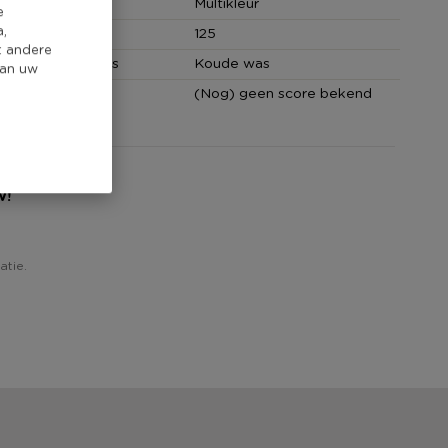
Multikleur
e
a,
cm)
125
t andere
in graden Celsius
Koude was
van uw
core
(Nog) geen score bekend
w!
atie.