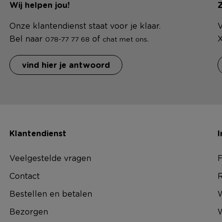
Wij helpen jou!
Z
Onze klantendienst staat voor je klaar.
V
Bel naar
of
.
X
078-77 77 68
chat met ons
vind hier je antwoord
Klantendienst
I
Veelgestelde vragen
F
Contact
R
Bestellen en betalen
W
Bezorgen