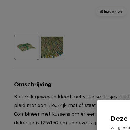
Inzoomen
Omschrijving
Kleurrijk geweven kleed met speelse flosjes, die he
plaid met een kleurrijk motief staat mooi op de ban
Combineer met kussens om er een mooi geheel va
Deze 
dekentje is 125x150 cm en deze is gemaakt van acr
We gebrui