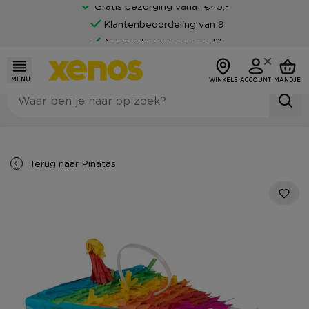
Gratis bezorging vanaf €45,-*
Klantenbeoordeling van 9
Achteraf betalen mogelijk
MENU
WINKELS
ACCOUNT
MANDJE
Terug naar
Piñatas