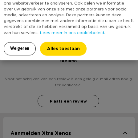
* Met kaarsje
ons websiteverkeer te analyseren. Ook delen we informatie
Productlengte (cm)
25
over uw gebruik van onze site met onze partners voor social
* Vrolijke kleuren
media, adverteren en analyse. Deze partners kunnen deze
* Makkelijk op te hangen
(Nog) geen score
gegevens combineren met andere informatie die u aan ze heeft
Duurzaamheidsscore
bekend
verstrekt of die ze hebben verzameld op basis van uw gebruik
Lees meer in ons cookiebeleid.
van hun services.
Alles toestaan
Weigeren
Heb jij Pinata taartstuk - 25x16x10 cm? Schrijf een
review!
Voor het schrijven van een review is een geldig e-mail adres nodig
ter verificatie.
Plaats een review
Aanmelden Xtra Xenos