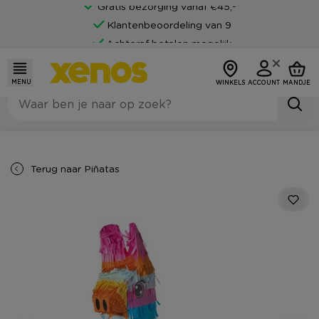
Gratis bezorging vanaf €45,-*
Klantenbeoordeling van 9
Achteraf betalen mogelijk
MENU
WINKELS
ACCOUNT
MANDJE
Terug naar
Piñatas