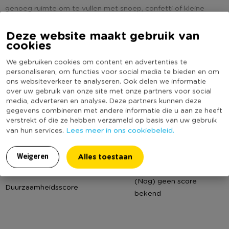
genoeg ruimte om te vullen met snoep, confetti of kleine
cadeautjes. Een gegarandeerd succes op ieder feestje.
Lees meer
Deze website maakt gebruik van
cookies
Contactgegevens
Specificaties
Xenos B.V, Schutweg 8, 5145NP Waalwijk, Nederland
We gebruiken cookies om content en advertenties te
www.xenos.nl/klantenservice
personaliseren, om functies voor social media te bieden en om
Artikelnummer
273283
ons websiteverkeer te analyseren. Ook delen we informatie
Online Only
Nee
over uw gebruik van onze site met onze partners voor social
media, adverteren en analyse. Deze partners kunnen deze
Materiaal
Papier
gegevens combineren met andere informatie die u aan ze heeft
Productbreedte (cm)
30
verstrekt of die ze hebben verzameld op basis van uw gebruik
Lees meer in ons cookiebeleid.
van hun services.
Producthoogte (cm)
45
Kleur
Multikleur
Alles toestaan
Weigeren
Productdiepte (cm)
10
(Nog) geen score
Duurzaamheidsscore
bekend