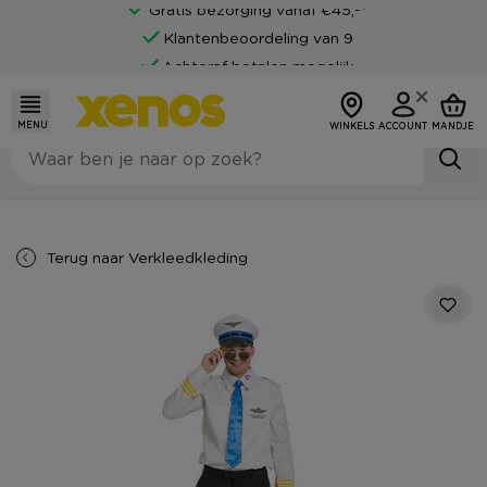
Gratis bezorging vanaf €45,-*
Klantenbeoordeling van 9
Achteraf betalen mogelijk
MENU
WINKELS
ACCOUNT
MANDJE
Terug naar
Verkleedkleding