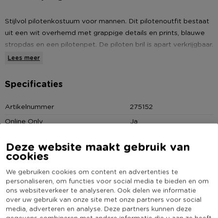
Stijlvol pilotenkostuum voor mannen. Dit pilotenoutfit bestaat
uit een wit overhemd met grappige details en prints, blauwe
stropdas en een pilotenpet. De piloten bril is apart verkrijgbaar.
Lees meer
Met een zwarte of witte broek en een paar nette schoenen
ben je helemaal klaar voor carnaval of een ander thema feest.
Specificaties
Tip: in combinatie met een stewardess kostuum kun je als
Artikelnummer
275152
koppel verkleed.
Online Only
Ja
Materiaal
Polyester
Deze website maakt gebruik van
Kleur
Wit
cookies
Kledingmaat
M
We gebruiken cookies om content en advertenties te
(Nog) geen score
personaliseren, om functies voor social media te bieden en om
Duurzaamheidsscore
ons websiteverkeer te analyseren. Ook delen we informatie
bekend
over uw gebruik van onze site met onze partners voor social
media, adverteren en analyse. Deze partners kunnen deze
gegevens combineren met andere informatie die u aan ze heeft