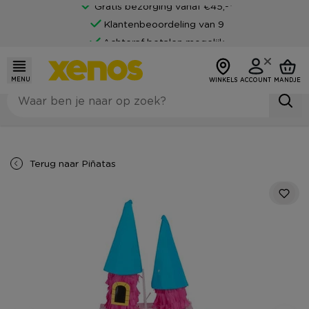
Gratis bezorging vanaf €45,-*
Klantenbeoordeling van 9
Achteraf betalen mogelijk
MENU
WINKELS
ACCOUNT
MANDJE
Terug naar
Piñatas