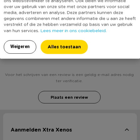
ons websiteverkeer te analyseren. Ook delen we informatie
over uw gebruik van onze site met onze partners voor social
* De nieuwste rage op kinderfeestjes
Productlengte (cm)
16
media, adverteren en analyse. Deze partners kunnen deze
(Nog) geen score
gegevens combineren met andere informatie die u aan ze heeft
Duurzaamheidsscore
verstrekt of die ze hebben verzameld op basis van uw gebruik
bekend
Lees meer in ons cookiebeleid.
van hun services.
Alles toestaan
Weigeren
Heb jij Piñata kasteel? Schrijf een review!
Voor het schrijven van een review is een geldig e-mail adres nodig
ter verificatie.
Plaats een review
Aanmelden Xtra Xenos