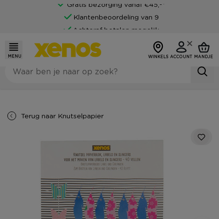
Gratis bezorging vanaf €45,-*
Klantenbeoordeling van 9
Achteraf betalen mogelijk
MENU
WINKELS
ACCOUNT
MANDJE
Terug naar
Knutselpapier