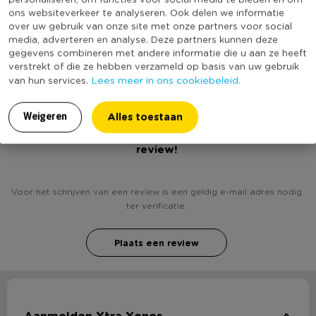
Producthoogte (cm)
20.5
ons websiteverkeer te analyseren. Ook delen we informatie
over uw gebruik van onze site met onze partners voor social
Kleur
Multikleur
media, adverteren en analyse. Deze partners kunnen deze
(Nog) geen score
gegevens combineren met andere informatie die u aan ze heeft
Duurzaamheidsscore
verstrekt of die ze hebben verzameld op basis van uw gebruik
bekend
Lees meer in ons cookiebeleid.
van hun services.
Alles toestaan
Weigeren
Heb jij Papierblok - labels en slingers? Schrijf een
review!
Voor het schrijven van een review is een geldig e-mail adres nodig
ter verificatie.
Plaats een review
Aanmelden Xtra Xenos