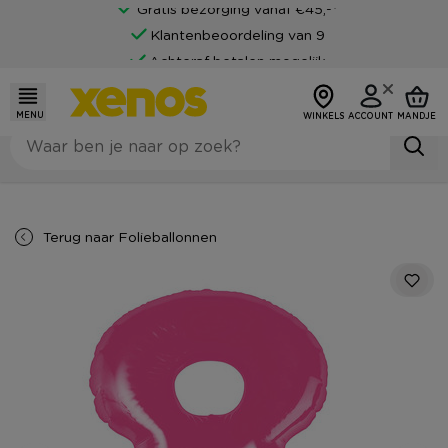
Gratis bezorging vanaf €45,-*
Klantenbeoordeling van 9
Achteraf betalen mogelijk
MENU
WINKELS
ACCOUNT
MANDJE
Terug naar
Folieballonnen