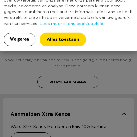
Duurzaamheidsscore
media, adverteren en analyse. Deze partners kunnen deze
bekend
gegevens combineren met andere informatie die u aan ze heeft
verstrekt of die ze hebben verzameld op basis van uw gebruik
Lees meer in ons cookiebeleid.
van hun services.
Heb jij Opblaasbaar cijfer 8 - roze? Schrijf een
Alles toestaan
Weigeren
review!
Voor het schrijven van een review is een geldig e-mail adres nodig
ter verificatie.
Plaats een review
Aanmelden Xtra Xenos
Word Xtra Xenos Member en krijg 10% korting