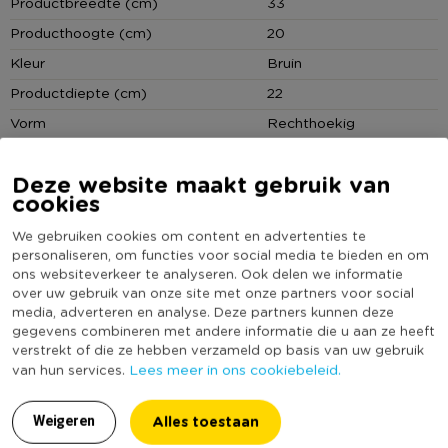
andere. De afmetingen van de opbergkist zijn 20x33x22 cm.
Productbreedte (cm)
33
Daarnaast zijn er nog vijf andere maten verkrijgbaar.
Producthoogte (cm)
20
Kleur
Bruin
• Opbergkistje van bamboe
Productdiepte (cm)
22
• Met handgrepen
Vorm
Rechthoekig
Deksel
Ja
Deze website maakt gebruik van
Duurzaamheidsscore
cookies
We gebruiken cookies om content en advertenties te
personaliseren, om functies voor social media te bieden en om
MEER UIT DEZE SERIE
ons websiteverkeer te analyseren. Ook delen we informatie
over uw gebruik van onze site met onze partners voor social
media, adverteren en analyse. Deze partners kunnen deze
gegevens combineren met andere informatie die u aan ze heeft
verstrekt of die ze hebben verzameld op basis van uw gebruik
Lees meer in ons cookiebeleid.
van hun services.
Alles toestaan
Weigeren