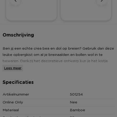
Omschrijving
Ben jij een echte crea bea en dol op breien? Gebruik dan deze
leuke opbergkist om al je breinaalden en bollen wol in te
bewaren. Dankzij het decoratieve ontwerp kun je het kistje
gewoon in de woonkamer bij de bank neerzetten. Op die
Lees meer
manier heb je je spulletjes altijd bij de hand. En kun je ’s avonds
op de bank op je gemakje aan de slag met het breien van een
Specificaties
nieuwe sjaal voor de koude wintermaanden. Handig! Zet
eventueel twee of zelfs drie mandjes bij elkaar om nog meer
Artikelnummer
501254
opbergruimte te creëren. Je zou er dan voor kunnen kiezen
Online Only
Nee
om kleuren te sorteren, zodat je altijd precies weet waar alles
Materiaal
Bamboe
ligt. Neutrale kleuren in het ene kistje en felle kleuren in de