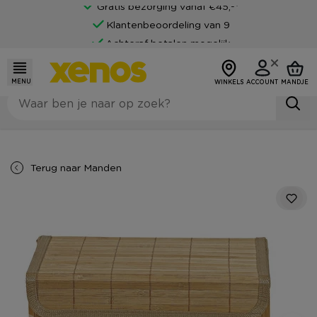
Gratis bezorging vanaf €45,-*
Klantenbeoordeling van 9
Achteraf betalen mogelijk
MENU
WINKELS
ACCOUNT
MANDJE
Terug naar
Manden