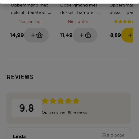
Opbergmand met
Opbergmand met
Opbergmand 
deksel - bamboe -
deksel - bamboe -
deksel - bamb
30x41x24 cm
26x37x22 cm
19x28.5x18 
(
Niet online
Niet online
14,99
11,49
8,89
Reviews
9.8
Op basis van 18 reviews
Linda
5-3-2026