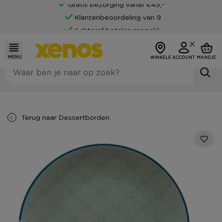
Gratis bezorging vanaf €45,-*
Klantenbeoordeling van 9
Achteraf betalen mogelijk
MENU
WINKELS
ACCOUNT
MANDJE
Terug naar
Dessertborden