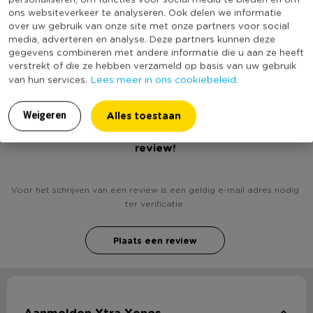
Kleur
Multikleur
ons websiteverkeer te analyseren. Ook delen we informatie
over uw gebruik van onze site met onze partners voor social
Vaatwasmachine bestendig
Ja
media, adverteren en analyse. Deze partners kunnen deze
(Nog) geen score
gegevens combineren met andere informatie die u aan ze heeft
Duurzaamheidsscore
verstrekt of die ze hebben verzameld op basis van uw gebruik
bekend
Lees meer in ons cookiebeleid.
van hun services.
Alles toestaan
Weigeren
Heb jij Ontbijtbord nova - groen - 20 cm? Schrijf een
review!
Voor het schrijven van een review is een geldig e-mail adres nodig
ter verificatie.
Plaats een review
Aanmelden Xtra Xenos