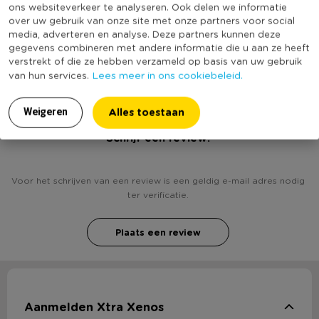
ons websiteverkeer te analyseren. Ook delen we informatie
Inhoud in liter
0,3
over uw gebruik van onze site met onze partners voor social
media, adverteren en analyse. Deze partners kunnen deze
(Nog) geen score
Duurzaamheidsscore
gegevens combineren met andere informatie die u aan ze heeft
bekend
verstrekt of die ze hebben verzameld op basis van uw gebruik
Lees meer in ons cookiebeleid.
van hun services.
Alles toestaan
Weigeren
Heb jij Olie schenkfles met handvat - glas - 300 ml?
Schrijf een review!
Voor het schrijven van een review is een geldig e-mail adres nodig
ter verificatie.
Plaats een review
Aanmelden Xtra Xenos