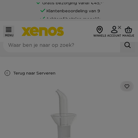
Gratis bezorging vanaf €45,-*
Klantenbeoordeling van 9
Achteraf betalen mogelijk
MENU
WINKELS
ACCOUNT
MANDJE
Terug naar
Serveren