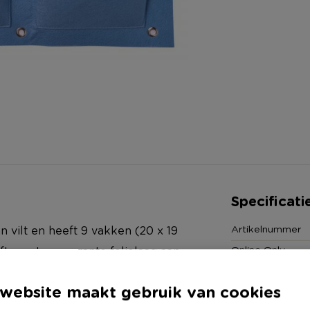
Specificati
Artikelnummer
 vilt en heeft 9 vakken (20 x 19
Online Only
eft een transparante folielaag aan
Materiaal
loopt. Micro-perforaties in het
website maakt gebruik van cookies
Productbreedte
jft staan. De tas is voorzien van