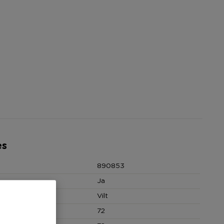
es
890853
Ja
Vilt
 (cm)
72