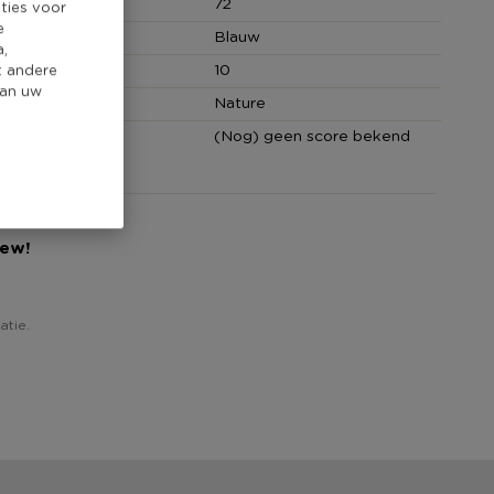
(cm)
72
ties voor
e
Blauw
a,
cm)
10
t andere
van uw
Nature
core
(Nog) geen score bekend
iew!
atie.