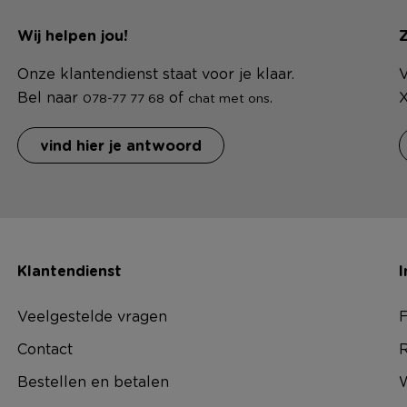
Wij helpen jou!
Z
Onze klantendienst staat voor je klaar.
V
Bel naar
of
.
X
078-77 77 68
chat met ons
vind hier je antwoord
Klantendienst
I
Veelgestelde vragen
F
Contact
R
Bestellen en betalen
W