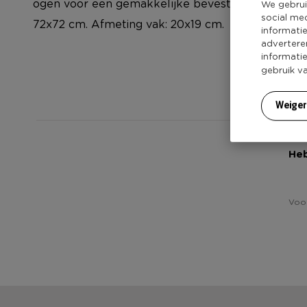
ogen voor een gemakkelijke bevestiging aan de m
We gebrui
social me
72x72 cm. Afmeting vak: 20x19 cm.
informati
advertere
informati
gebruik v
Weige
Heb
Voor