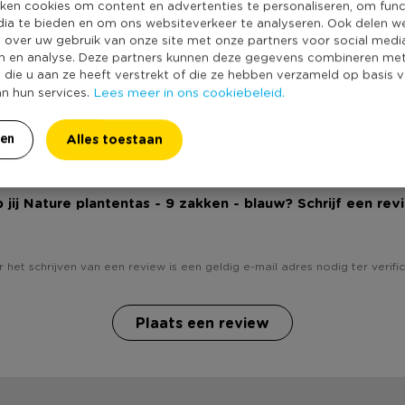
Producthoogte 
uur. Afmeting plantentas: H
ken cookies om content en advertenties te personaliseren, om func
dia te bieden en om ons websiteverkeer te analyseren. Ook delen w
Kleur
e over uw gebruik van onze site met onze partners voor social medi
Productlengte (
n en analyse. Deze partners kunnen deze gegevens combineren me
e die u aan ze heeft verstrekt of die ze hebben verzameld op basis 
Merk
Lees meer in ons cookiebeleid.
an hun services.
Duurzaamheidss
Alles toestaan
ren
 jij Nature plantentas - 9 zakken - blauw? Schrijf een rev
 het schrijven van een review is een geldig e-mail adres nodig ter verific
Plaats een review