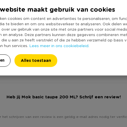
Serie
e beker is geschikt voor in de
website maakt gebruik van cookies
Vaatwasmachine
e magnetron om iets op te
ken cookies om content en advertenties te personaliseren, om func
Duurzaamheidss
dia te bieden en om ons websiteverkeer te analyseren. Ook delen w
e over uw gebruik van onze site met onze partners voor social medi
n en analyse. Deze partners kunnen deze gegevens combineren me
e die u aan ze heeft verstrekt of die ze hebben verzameld op basis 
Lees meer in ons cookiebeleid.
an hun services.
Alles toestaan
ren
Heb jij Mok basic taupe 200 ML? Schrijf een review!
 het schrijven van een review is een geldig e-mail adres nodig ter verific