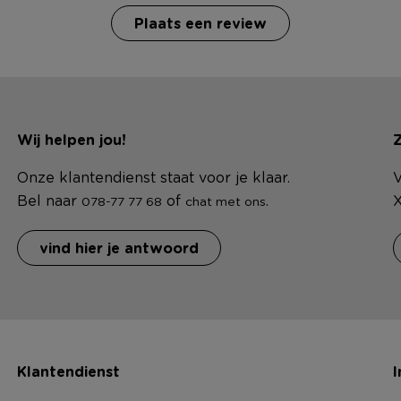
Plaats een review
Wij helpen jou!
Z
Onze klantendienst staat voor je klaar.
V
Bel naar
of
.
X
078-77 77 68
chat met ons
vind hier je antwoord
Klantendienst
I