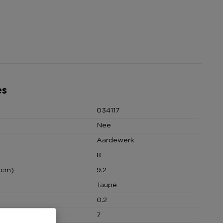
es
034117
Nee
Aardewerk
8
(cm)
9.2
Taupe
0.2
hoeveelheid
7