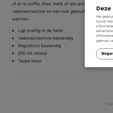
of je nu koffie, thee, melk of iets anders drinkt. D
Deze 
vaatwasmachine en kan ook gebruikt worden in d
We gebrui
warmen.
social me
informati
Ligt prettig in de hand
advertere
informati
Vaatwasmachine bestendig
gebruik v
Magnetron bestendig
200 ml inhoud
Weige
Taupe kleur
Voor