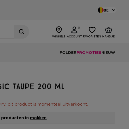
BE
WINKELS
ACCOUNT
FAVORIETEN
MANDJE
FOLDER
PROMOTIES
NIEUW
ic taupe 200 ML
rry, dit product is momenteel uitverkocht.
le producten in
mokken
.