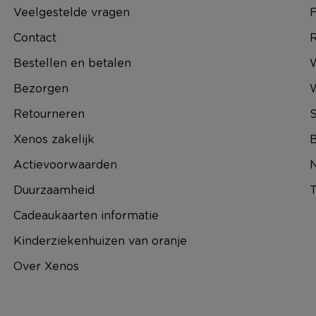
Veelgestelde vragen
F
Contact
R
Bestellen en betalen
W
Bezorgen
Retourneren
S
Xenos zakelijk
B
Actievoorwaarden
N
Duurzaamheid
T
Cadeaukaarten informatie
Kinderziekenhuizen van oranje
Over Xenos