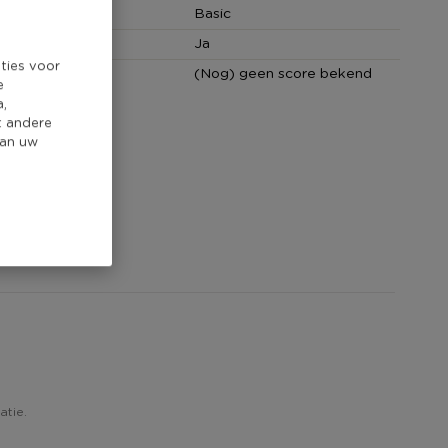
Basic
 bestendig
Ja
ties voor
core
(Nog) geen score bekend
e
a,
t andere
van uw
atie.