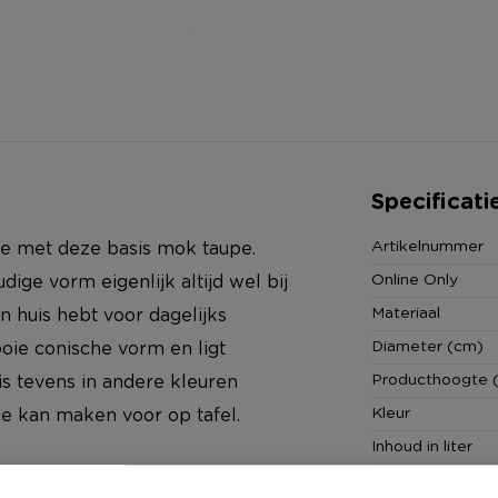
Specificati
Artikelnummer
je met deze basis mok taupe.
Online Only
ige vorm eigenlijk altijd wel bij
Materiaal
in huis hebt voor dagelijks
Diameter (cm)
oie conische vorm en ligt
Producthoogte 
 is tevens in andere kleuren
Kleur
e kan maken voor op tafel.
Inhoud in liter
Minimale bestel
g inhoud om je dorst te lessen