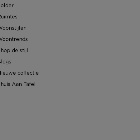
older
uimtes
oonstijlen
Woontrends
hop de stijl
logs
ieuwe collectie
huis Aan Tafel