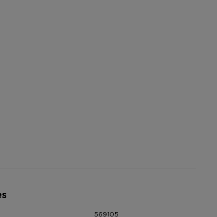
es
569105