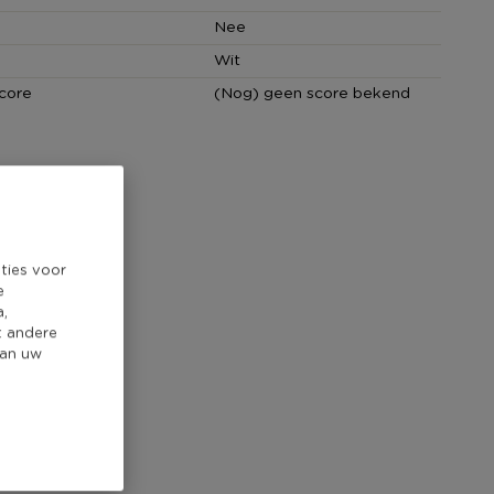
Nee
Wit
core
(Nog) geen score bekend
ties voor
e
a,
t andere
van uw