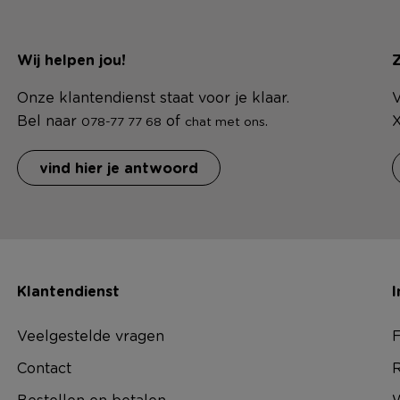
Wij helpen jou!
Z
Onze klantendienst staat voor je klaar.
V
Bel naar
of
.
X
078-77 77 68
chat met ons
vind hier je antwoord
Klantendienst
I
Veelgestelde vragen
F
Contact
R
Bestellen en betalen
W