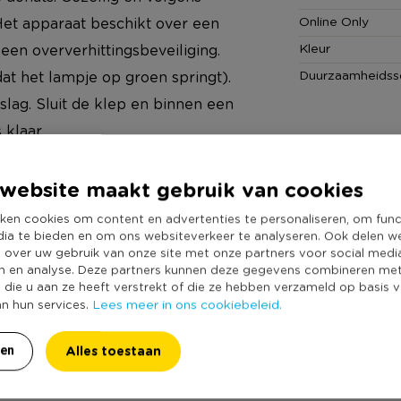
Online Only
 Het apparaat beschikt over een
Kleur
een oververhittingsbeveiliging.
Duurzaamheidss
t het lampje op groen springt).
lag. Sluit de klep en binnen een
 klaar.
website maakt gebruik van cookies
s heeft heel veel superleuke
ken cookies om content en advertenties te personaliseren, om func
dia te bieden en om ons websiteverkeer te analyseren. Ook delen w
r te maken. Van glitters tot
e over uw gebruik van onze site met onze partners voor social medi
de. Bekijk het hele
n en analyse. Deze partners kunnen deze gegevens combineren me
e die u aan ze heeft verstrekt of die ze hebben verzameld op basis 
 een Xenos winkel bij jou in de
Lees meer in ons cookiebeleid.
an hun services.
Alles toestaan
ren