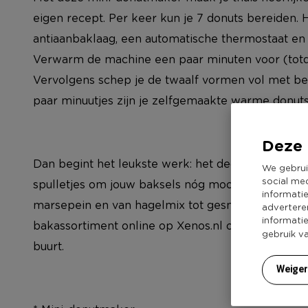
eigen recept. Per keer kun je 7 donuts bereiden.
antiaanbaklaag, een automatische thermostaat en 
Verwarm de machine een paar minuten voor (totda
Vervolgens schep je de twaalf vormen vol met bes
paar minuutjes zijn je zelfgemaakte warme donuts
Deze 
Dan begint het leukste werk: het decoreren. Xeno
We gebrui
social me
spulletjes om jouw baksels nóg mooier en lekkerde
informati
marsepein en van hagelmix tot gesmolten chocola
advertere
informati
bakassortiment online op Xenos.nl of kom langs in
gebruik v
buurt.
Weige