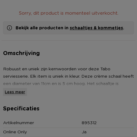
Sorry, dit product is momenteel uitverkocht.
Bekijk alle producten in
schaaltjes & kommetjes
.
Omschrijving
Robuust en uniek zijn kernwoorden voor deze Tabo
serviesserie. Elk item is uniek in kleur. Deze crème schaal heeft
een diameter van 11cm en is 5 cm hoog. Het schaaltje is
geschikt voor een heerlijk soepje of verse groenten.
Lees meer
Specificaties
Artikelnummer
895312
Online Only
Ja