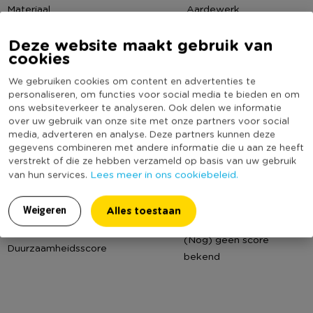
Materiaal
Aardewerk
Diameter (cm)
11
Deze website maakt gebruik van
Productbreedte (cm)
11
cookies
Producthoogte (cm)
5
We gebruiken cookies om content en advertenties te
Kleur
Crème
personaliseren, om functies voor social media te bieden en om
ons websiteverkeer te analyseren. Ook delen we informatie
Productlengte (cm)
11
over uw gebruik van onze site met onze partners voor social
media, adverteren en analyse. Deze partners kunnen deze
Vorm
Rond
gegevens combineren met andere informatie die u aan ze heeft
Merk
Mica Decorations
verstrekt of die ze hebben verzameld op basis van uw gebruik
Lees meer in ons cookiebeleid.
van hun services.
Met print
Nee
Vaatwasmachine bestendig
Ja
Alles toestaan
Weigeren
Dubbelwandig
Nee
(Nog) geen score
Duurzaamheidsscore
bekend