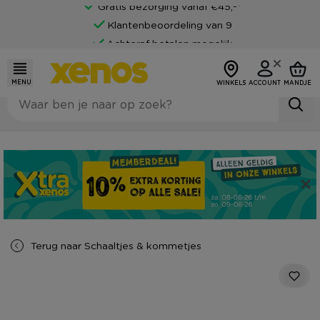
Gratis bezorging vanaf €45,-*
Klantenbeoordeling van 9
Achteraf betalen mogelijk
MENU
WINKELS
ACCOUNT
MANDJE
Terug naar
Schaaltjes & kommetjes