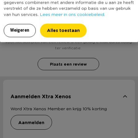
gegevens combineren met andere informatie die u aan ze heeft
verstrekt of die ze hebben verzameld op basis van uw gebruik
Lees meer in ons cookiebeleid.
van hun services.
Heb jij Mexicaans sierkussen - blauw - 45x45 cm?
Schrijf een review!
Alles toestaan
Weigeren
Voor het schrijven van een review is een geldig e-mail adres nodig
ter verificatie.
Plaats een review
Aanmelden Xtra Xenos
Word Xtra Xenos Member en krijg 10% korting
aanmelden