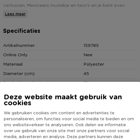
cactussen, Mexicaans muziekje en taco's en je bent even
helemaal Mexicaanse sferen.
Lees meer
* Woonkussen
Specificaties
* Kleurrijk
* Creëert een werelds sfeertje
Artikelnummer
159785
* Afmeting: 45x45 cm
Online Only
Nee
Materiaal
Polyester
Diameter (cm)
45
Productbreedte (cm)
39
Producthoogte (cm)
10
Deze website maakt gebruik van
cookies
Kleur
Multikleur
Productlengte (cm)
39
We gebruiken cookies om content en advertenties te
personaliseren, om functies voor social media te bieden en om
(Nog) geen score
Duurzaamheidsscore
ons websiteverkeer te analyseren. Ook delen we informatie
bekend
over uw gebruik van onze site met onze partners voor social
media, adverteren en analyse. Deze partners kunnen deze