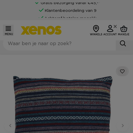
Gratis bezorging vanaf €45,-*
Klantenbeoordeling van 9
Achteraf betalen mogelijk
MENU
WINKELS
ACCOUNT
MANDJE