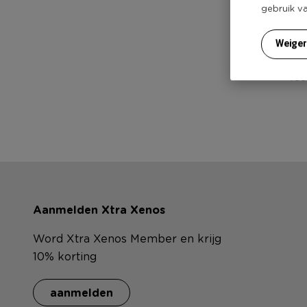
gebruik v
Heb j
Weige
Voor
Aanmelden Xtra Xenos
Word Xtra Xenos Member en krijg
10% korting
aanmelden