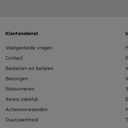
Klantendienst
I
Veelgestelde vragen
F
Contact
R
Bestellen en betalen
W
Bezorgen
Retourneren
S
Xenos zakelijk
B
Actievoorwaarden
N
Duurzaamheid
T