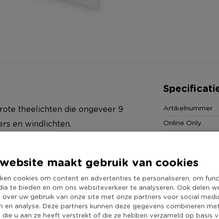
Specificati
Artikelnummer
rote theelichten die ongeveer 9
Online Only
ers en windlichten.
Diameter (cm)
Producthoogte 
website maakt gebruik van cookies
Minimale bestel
ken cookies om content en advertenties te personaliseren, om func
Duurzaamheidss
dia te bieden en om ons websiteverkeer te analyseren. Ook delen w
e over uw gebruik van onze site met onze partners voor social medi
n en analyse. Deze partners kunnen deze gegevens combineren me
e die u aan ze heeft verstrekt of die ze hebben verzameld op basis 