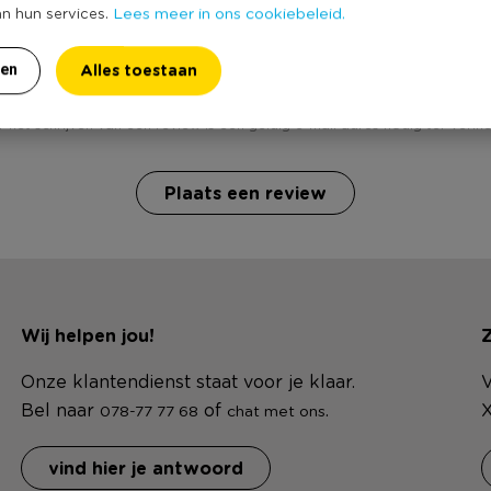
Lees meer in ons cookiebeleid.
an hun services.
ij Maxi-theelichten - 9 branduren - 18 stuks ? Schrijf een r
Alles toestaan
ren
 het schrijven van een review is een geldig e-mail adres nodig ter verific
Plaats een review
Wij helpen jou!
Z
Onze klantendienst staat voor je klaar.
V
Bel naar
of
.
X
078-77 77 68
chat met ons
vind hier je antwoord