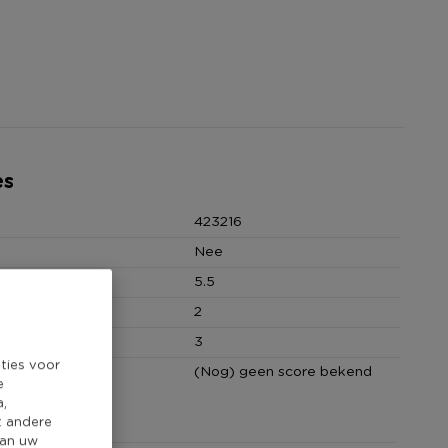
es
423216
Nee
5.5
(cm)
2
hoeveelheid
3
ties voor
core
(Nog) geen score bekend
e
a,
t andere
van uw