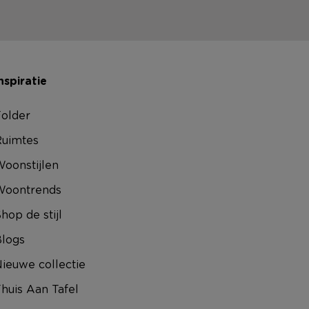
nspiratie
older
uimtes
oonstijlen
Woontrends
hop de stijl
logs
ieuwe collectie
huis Aan Tafel