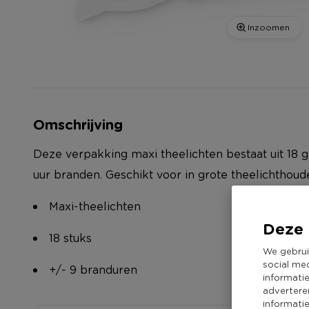
Inzoomen
Omschrijving
Deze verpakking maxi theelichten bestaat uit 18 g
uur branden. Geschikt voor in grote theelichthoud
Maxi-theelichten
Deze 
18 stuks
We gebrui
social me
+/- 9 branduren
informati
advertere
informati