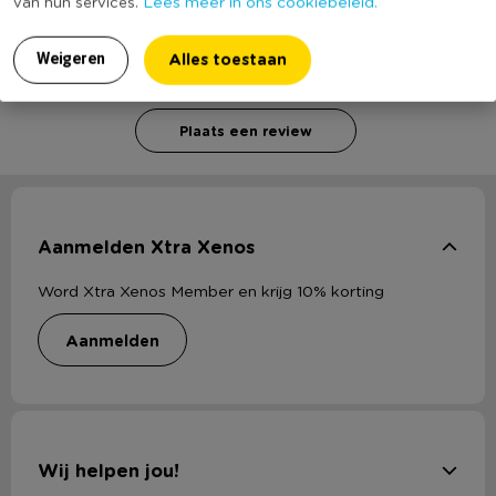
Lees meer in ons cookiebeleid.
van hun services.
Voor het schrijven van een review is een geldig e-mail adres nodig
Alles toestaan
Weigeren
ter verificatie.
Plaats een review
Aanmelden Xtra Xenos
Word Xtra Xenos Member en krijg 10% korting
aanmelden
Wij helpen jou!