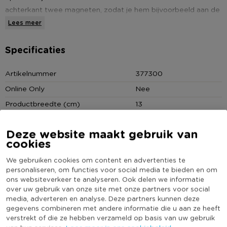
achterkant twee magneten, zodat je hem bijvoorbeeld aan de
koelkast kunt hangen. Erg handig om er jouw boodschappen
Lees meer
of to-do lijstje op te schrijven. Er zit een magneet bij om
belangrijke briefjes op te hangen en een stift met wisser om
Specificaties
op het bord te tekenen.
Artikelnummer
377300
Online Only
Nee
* Magnetisch memobord
* Afmeting: 13x18 cm
Productbreedte (cm)
13
* Kleur: wit
Kleur
Wit
* Inclusief magneet en stift
Deze website maakt gebruik van
Productlengte (cm)
18
cookies
(Nog) geen score
Duurzaamheidsscore
We gebruiken cookies om content en advertenties te
bekend
personaliseren, om functies voor social media te bieden en om
ons websiteverkeer te analyseren. Ook delen we informatie
over uw gebruik van onze site met onze partners voor social
media, adverteren en analyse. Deze partners kunnen deze
gegevens combineren met andere informatie die u aan ze heeft
Heb jij Magnetisch memobord - 13x18 cm - wit?
verstrekt of die ze hebben verzameld op basis van uw gebruik
Schrijf een review!