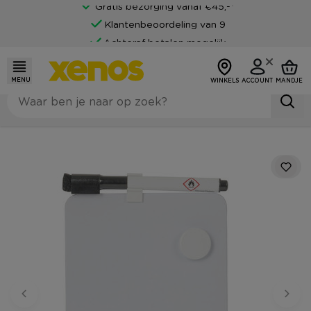
Gratis bezorging vanaf €45,-*
Klantenbeoordeling van 9
Achteraf betalen mogelijk
MENU
WINKELS
ACCOUNT
MANDJE