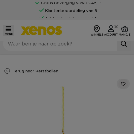
Gratis bezorging vanaf €45,-*
Klantenbeoordeling van 9
Achteraf betalen mogelijk
MENU
WINKELS
ACCOUNT
MANDJE
Terug naar
Kerstballen