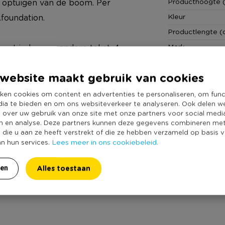
Producthoogte 
t optuigen van de boom. Per
Kleur
foundation.
Productlengte (
Merk
d met ieder een andere tekst. 4
Duurzaamheidss
rstballen zijn exclusief te koop
website maakt gebruik van cookies
ken cookies om content en advertenties te personaliseren, om func
dia te bieden en om ons websiteverkeer te analyseren. Ook delen w
e over uw gebruik van onze site met onze partners voor social medi
r (alleenstaande) ouders met
n en analyse. Deze partners kunnen deze gegevens combineren me
e die u aan ze heeft verstrekt of die ze hebben verzameld op basis 
ezinnen wil de LINDA.foundation
Lees meer in ons cookiebeleid.
an hun services.
omentjes bezorgen, waarin ze
en hebben. Op deze manier weten
Alles toestaan
ren
hen meeleven.