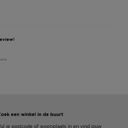
review!
atie.
oek een winkel in de buurt
ul je postcode of woonplaats in en vind jouw