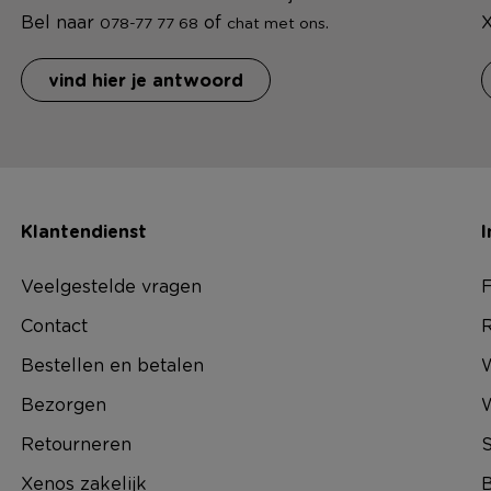
Bel naar
of
.
X
078-77 77 68
chat met ons
vind hier je antwoord
Klantendienst
I
Veelgestelde vragen
F
Contact
R
Bestellen en betalen
W
Bezorgen
Retourneren
S
Xenos zakelijk
B