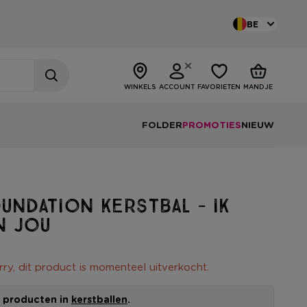
BE
WINKELS
ACCOUNT
FAVORIETEN
MANDJE
FOLDER
PROMOTIES
NIEUW
oundation kerstbal - ik
n jou
rry, dit product is momenteel uitverkocht.
le producten in
kerstballen
.