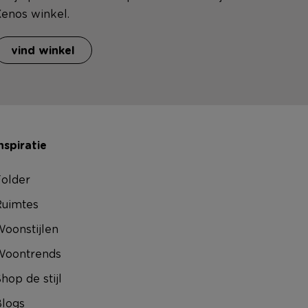
enos winkel.
vind winkel
nspiratie
older
uimtes
oonstijlen
Woontrends
hop de stijl
logs