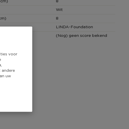
(cm)
8
Wit
cm)
8
LINDA-Foundation
core
(Nog) geen score bekend
ties voor
e
a,
t andere
van uw