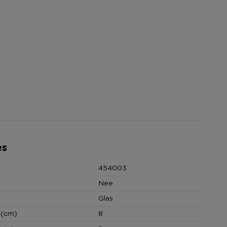
es
454003
Nee
Glas
 (cm)
8