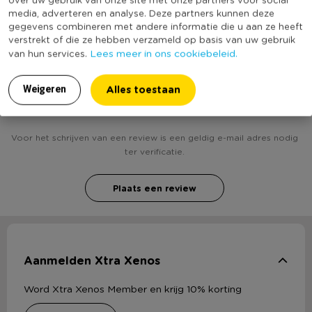
Duurzaamheidsscore
media, adverteren en analyse. Deze partners kunnen deze
bekend
gegevens combineren met andere informatie die u aan ze heeft
verstrekt of die ze hebben verzameld op basis van uw gebruik
Lees meer in ons cookiebeleid.
van hun services.
Heb jij Lichtslinger cottonball guirlande - multikleur -
Alles toestaan
Weigeren
10 lampjes? Schrijf een review!
Voor het schrijven van een review is een geldig e-mail adres nodig
ter verificatie.
Plaats een review
Aanmelden Xtra Xenos
Word Xtra Xenos Member en krijg 10% korting