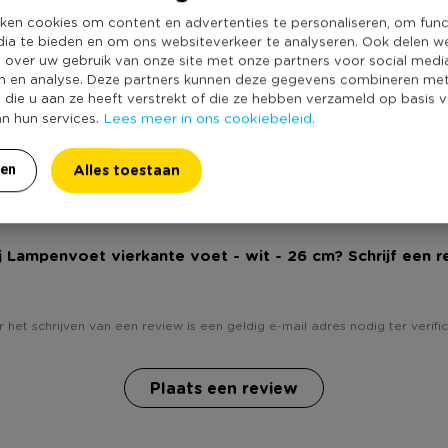
Producthoogte 
ken cookies om content en advertenties te personaliseren, om func
Kleur
dia te bieden en om ons websiteverkeer te analyseren. Ook delen w
e over uw gebruik van onze site met onze partners voor social medi
Energielabel
n en analyse. Deze partners kunnen deze gegevens combineren me
Productlengte (
e die u aan ze heeft verstrekt of die ze hebben verzameld op basis 
Lees meer in ons cookiebeleid.
an hun services.
Type fitting
Duurzaamheidss
Alles toestaan
ren
ij Lampenvoet vierkante voet - wit - 26 cm? Schrijf een r
 het schrijven van een review is een geldig e-mail adres nodig ter verific
Plaats een review