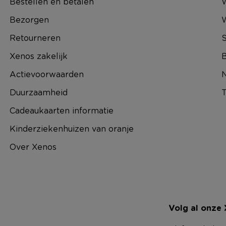
Bestellen en betalen
W
Bezorgen
Retourneren
S
Xenos zakelijk
B
Actievoorwaarden
N
Duurzaamheid
T
Cadeaukaarten informatie
Kinderziekenhuizen van oranje
Over Xenos
Volg al onze