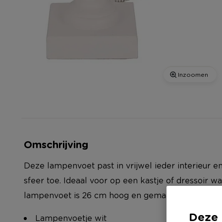
Inzoomen
Omschrijving
Deze lampenvoet past in vrijwel ieder interieur
sfeer toe. Ideaal voor op een kastje of dressoir wa
lampenvoet is 26 cm hoog en gemaakt van hout.
Deze 
Lampenvoetje wit