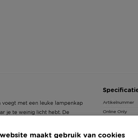
Specificati
Artikelnummer
 en voegt met een leuke lampenkap
Online Only
ar je te weinig licht hebt. De
Materiaal
Productbreedte
website maakt gebruik van cookies