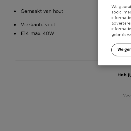
We gebrui
Gemaakt van hout
social me
informati
advertere
Vierkante voet
informati
E14 max. 40W
gebruik v
Weige
Heb j
Voor