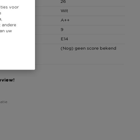
(cm)
26
ties voor
Wit
e
a,
A++
t andere
cm)
9
van uw
E14
core
(Nog) geen score bekend
eview!
atie.