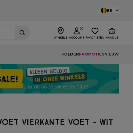
BE
WINKELS
ACCOUNT
FAVORIETEN
MANDJE
FOLDER
PROMOTIES
NIEUW
oet vierkante voet - wit