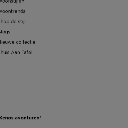
oonstijlen
Woontrends
hop de stijl
logs
ieuwe collectie
huis Aan Tafel
 Xenos avonturen!