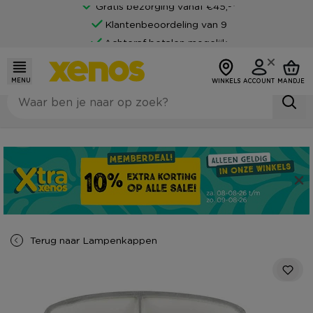
Gratis bezorging vanaf €45,-*
Klantenbeoordeling van 9
Achteraf betalen mogelijk
MENU
WINKELS
ACCOUNT
MANDJE
Terug naar
Lampenkappen