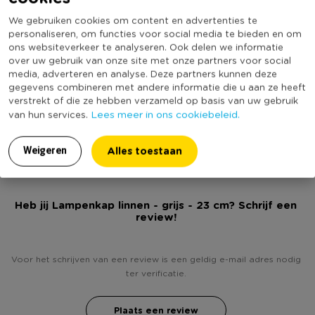
* Lampenkap linnen grijs
Materiaal
Linnen
We gebruiken cookies om content en advertenties te
* Grijze kleur en uitstraling
Diameter (cm)
23
personaliseren, om functies voor social media te bieden en om
* Geschikt voor standaard lampenvoet en fitting
ons websiteverkeer te analyseren. Ook delen we informatie
Producthoogte (cm)
17
* Geschikt voor lampen tot 40 watt
over uw gebruik van onze site met onze partners voor social
Kleur
Grijs
media, adverteren en analyse. Deze partners kunnen deze
gegevens combineren met andere informatie die u aan ze heeft
Inclusief lichtbron
Nee
verstrekt of die ze hebben verzameld op basis van uw gebruik
Lees meer in ons cookiebeleid.
Binnen of buitengebruik
Binnen
van hun services.
Duurzaamheidsscore
Alles toestaan
Weigeren
Heb jij Lampenkap linnen - grijs - 23 cm? Schrijf een
review!
Voor het schrijven van een review is een geldig e-mail adres nodig
ter verificatie.
Plaats een review